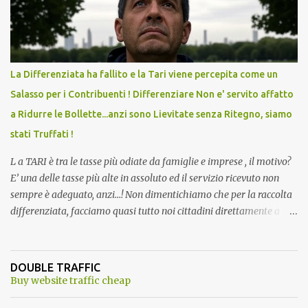
l'articolo per NON Dimenticare!
La Differenziata ha fallito e la Tari viene percepita come un
Salasso per i Contribuenti ! Differenziare Non e' servito affatto
a Ridurre le Bollette...anzi sono Lievitate senza Ritegno, siamo
stati Truffati !
L a TARI è tra le tasse più odiate da famiglie e imprese , il motivo?
E’ una delle tasse più alte in assoluto ed il servizio ricevuto non
sempre è adeguato, anzi…! Non dimentichiamo che per la raccolta
differenziata, facciamo quasi tutto noi cittadini direttamente a
casa, abbiamo dovuto trovare posto per tenere in casa una serie di
mastelli di vario colore (perché non tutti hanno un posto esterno
come terrazzi o giardini). Inoltre dobbiamo perdere tempo a
DOUBLE TRAFFIC
dividere tutti i materiali. ...e lo facevamo inizialmente anche con
Buy website traffic cheap
piacere. Del resto ci era stato assicurato che differenziando