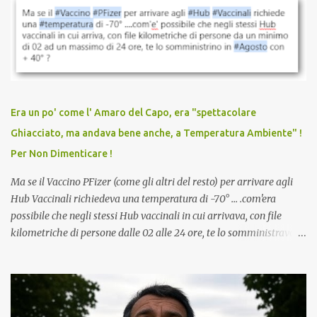
vaccinazione. Non avevamo mai sentito parlare di ricompense,
sconti, incentivi per vaccinarsi. Non avevamo mai visto
discriminazioni per coloro che non l’hanno fatto. Se non sei stato
vaccinato, nessuno aveva prima cercato di farti sentire una
persona cattiva. Non avevamo mai visto un vaccino che minacci le
relazioni tra familiari, colleghi e amici. Non avevamo mai visto un
vaccino usato per minacciare i mezzi di sussistenza, il lavoro o la
Era un po' come l' Amaro del Capo, era "spettacolare
scuola. Non avevamo mai visto un vaccino che permettesse a un
Ghiacciato, ma andava bene anche, a Temperatura Ambiente" !
dodicenne di ignorare il consenso dei genitori. Dopo tutti i vaccini
Per Non Dimenticare !
che abbiamo elencato sopra...
Ma se il Vaccino PFizer (come gli altri del resto) per arrivare agli
Hub Vaccinali richiedeva una temperatura di -70° ... .com'era
possibile che negli stessi Hub vaccinali in cui arrivava, con file
kilometriche di persone dalle 02 alle 24 ore, te lo somministravano
in Agosto con + 40° ? Ricordate i Camioncini di Gelati affittati per
lo scopo della temperatura? Qualcuno a suo tempo ribattezzo' il
Vaccino come: l' Amaro del Capo, era "spettacolare Ghiacciato, ma
andava bene anche, a Temperatura Ambiente"! Riproponiamo