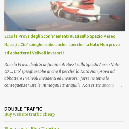
l'articolo per NON Dimenticare!
Ecco la Prova degli Sconfinamenti Russi sullo Spazio Aereo
Nato :) ...Cio' spiegherebbe anche il perche' la Nato Non prova
ad abbattere i Velivoli invasori !
Ecco la Prova degli Sconfinamenti Russi sullo Spazio Aereo Nato
😛 ... Cio' spiegherebbe anche il perche' la Nato Non prova ad
abbattere i Velivoli invadenti ed invasori... forse ne teme le
conseguenze viste le immagini ! Tranquilli, Non esiste ancora
alcuna notizia di un'invasione dello spazio aereo NATO da parte di
un robot chiamato "Goldrake"; questo evento sembra essere
ancora una fantasia Nato o forse una "False Flag", per provocare
DOUBLE TRAFFIC
una guerra mondiale che difficilmente da menti sane, potrebbe
Buy website traffic cheap
scoccare ! !
Blogarama - Blog Directory