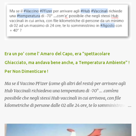
vaccinazione. Non avevamo mai sentito parlare di ricompense,
sconti, incentivi per vaccinarsi. Non avevamo mai visto
discriminazioni per coloro che non l’hanno fatto. Se non sei stato
vaccinato, nessuno aveva prima cercato di farti sentire una
persona cattiva. Non avevamo mai visto un vaccino che minacci le
relazioni tra familiari, colleghi e amici. Non avevamo mai visto un
vaccino usato per minacciare i mezzi di sussistenza, il lavoro o la
Era un po' come l' Amaro del Capo, era "spettacolare
scuola. Non avevamo mai visto un vaccino che permettesse a un
Ghiacciato, ma andava bene anche, a Temperatura Ambiente" !
dodicenne di ignorare il consenso dei genitori. Dopo tutti i vaccini
Per Non Dimenticare !
che abbiamo elencato sopra...
Ma se il Vaccino PFizer (come gli altri del resto) per arrivare agli
Hub Vaccinali richiedeva una temperatura di -70° ... .com'era
possibile che negli stessi Hub vaccinali in cui arrivava, con file
kilometriche di persone dalle 02 alle 24 ore, te lo somministravano
in Agosto con + 40° ? Ricordate i Camioncini di Gelati affittati per
lo scopo della temperatura? Qualcuno a suo tempo ribattezzo' il
Vaccino come: l' Amaro del Capo, era "spettacolare Ghiacciato, ma
andava bene anche, a Temperatura Ambiente"! Riproponiamo