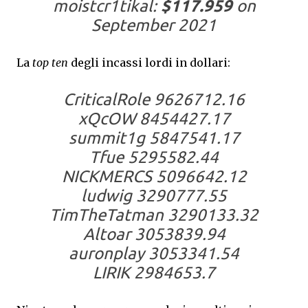
moistcr1tikal:
$117.959
on
September 2021
La
top ten
degli incassi lordi in dollari:
CriticalRole 9626712.16
xQcOW 8454427.17
summit1g 5847541.17
Tfue 5295582.44
NICKMERCS 5096642.12
ludwig 3290777.55
TimTheTatman 3290133.32
Altoar 3053839.94
auronplay 3053341.54
LIRIK 2984653.7