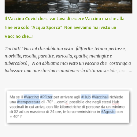
larga scala, ancora oggetto di studio e di discussione
internazionale serve solo una firma. La tua. Lo si somministra
anche a persone sane, giovani, senza fattori di rischio, spesso già
Il Vaccino Covid che si vantava di essere Vaccino ma che alla
guarite da un’infezione naturale . Ma non serve una visita, non
fine era solo "Acqua Sporca". Non avevamo mai visto un
serve una prescrizione. Non c’è diagnosi. Non c’è presa in carico.
Vaccino che...!
L’unico atto richiesto è una fi...
Tra tutti i Vaccini che abbiamo visto (difterite, tetano, pertosse,
morbillo, rosolia, parotite, varicella, epatite, meningite e
tubercolosi) , N on abbiamo mai visto un vaccino che costringa a
indossare una mascherina e mantenere la distanza sociale , anche
quando eri completamente vaccinato… Non avevamo mai sentito
parlare di un vaccino che diffonda il virus anche dopo la
vaccinazione. Non avevamo mai sentito parlare di ricompense,
sconti, incentivi per vaccinarsi. Non avevamo mai visto
discriminazioni per coloro che non l’hanno fatto. Se non sei stato
vaccinato, nessuno aveva prima cercato di farti sentire una
persona cattiva. Non avevamo mai visto un vaccino che minacci le
relazioni tra familiari, colleghi e amici. Non avevamo mai visto un
vaccino usato per minacciare i mezzi di sussistenza, il lavoro o la