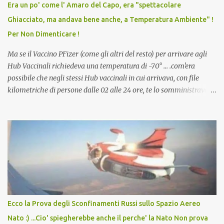
Era un po' come l' Amaro del Capo, era "spettacolare
scuola. Non avevamo mai visto un vaccino che permettesse a un
Ghiacciato, ma andava bene anche, a Temperatura Ambiente" !
dodicenne di ignorare il consenso dei genitori. Dopo tutti i vaccini
Per Non Dimenticare !
che abbiamo elencato sopra...
Ma se il Vaccino PFizer (come gli altri del resto) per arrivare agli
Hub Vaccinali richiedeva una temperatura di -70° ... .com'era
possibile che negli stessi Hub vaccinali in cui arrivava, con file
kilometriche di persone dalle 02 alle 24 ore, te lo somministravano
in Agosto con + 40° ? Ricordate i Camioncini di Gelati affittati per
lo scopo della temperatura? Qualcuno a suo tempo ribattezzo' il
Vaccino come: l' Amaro del Capo, era "spettacolare Ghiacciato, ma
andava bene anche, a Temperatura Ambiente"! Riproponiamo
l'articolo per NON Dimenticare!
Ecco la Prova degli Sconfinamenti Russi sullo Spazio Aereo
Nato :) ...Cio' spiegherebbe anche il perche' la Nato Non prova