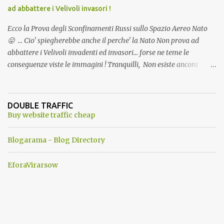
ad abbattere i Velivoli invasori !
Ecco la Prova degli Sconfinamenti Russi sullo Spazio Aereo Nato
😛 ... Cio' spiegherebbe anche il perche' la Nato Non prova ad
abbattere i Velivoli invadenti ed invasori... forse ne teme le
conseguenze viste le immagini ! Tranquilli, Non esiste ancora
alcuna notizia di un'invasione dello spazio aereo NATO da parte di
un robot chiamato "Goldrake"; questo evento sembra essere
ancora una fantasia Nato o forse una "False Flag", per provocare
DOUBLE TRAFFIC
una guerra mondiale che difficilmente da menti sane, potrebbe
Buy website traffic cheap
scoccare ! !
Blogarama - Blog Directory
EforaVirarsow