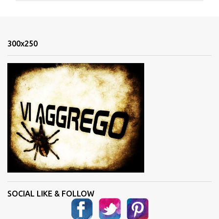
m
e
n
300x250
t
i
SOCIAL LIKE & FOLLOW