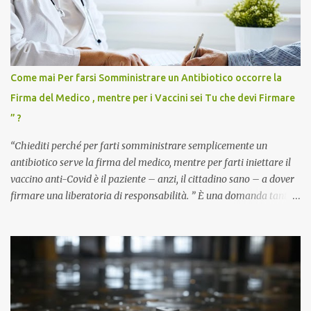
Come mai Per farsi Somministrare un Antibiotico occorre la
Firma del Medico , mentre per i Vaccini sei Tu che devi Firmare
” ?
“Chiediti perché per farti somministrare semplicemente un
antibiotico serve la firma del medico, mentre per farti iniettare il
vaccino anti-Covid è il paziente – anzi, il cittadino sano – a dover
firmare una liberatoria di responsabilità. ” È una domanda tanto
semplice quanto devastante quella posta dal dottor Andrea
Stramezzi, medico, che ha curato migliaia di pazienti durante la
pandemia. Un interrogativo che dovrebbe scuotere chiunque abbia
ancora il coraggio di pensare con la propria testa. Per il vaccino
anti-Covid, un pro-farmaco, con autorizzazione condizionata,
sviluppato in tempi record, con tecnologie mai utilizzate prima su