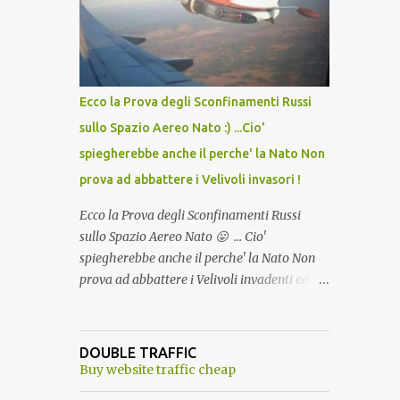
lo scopo della temperatura? Qualcuno a suo
tempo ribattezzo' il Vaccino come: l' Amaro
del Capo, era "spettacolare Ghiacciato, ma
andava bene anche, a Temperatura
Ambiente"! Riproponiamo l'articolo per NON
Ecco la Prova degli Sconfinamenti Russi
Dimenticare!
sullo Spazio Aereo Nato :) ...Cio'
spiegherebbe anche il perche' la Nato Non
prova ad abbattere i Velivoli invasori !
Ecco la Prova degli Sconfinamenti Russi
sullo Spazio Aereo Nato 😛 ... Cio'
spiegherebbe anche il perche' la Nato Non
prova ad abbattere i Velivoli invadenti ed
invasori... forse ne teme le conseguenze viste
le immagini ! Tranquilli, Non esiste ancora
alcuna notizia di un'invasione dello spazio
DOUBLE TRAFFIC
aereo NATO da parte di un robot chiamato
Buy website traffic cheap
"Goldrake"; questo evento sembra essere