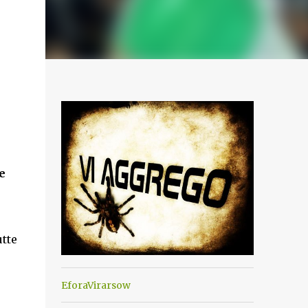
e
utte
EforaVirarsow