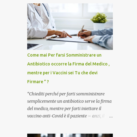
Come mai Per farsi Somministrare un
Antibiotico occorre la Firma del Medico ,
mentre per i Vaccini sei Tu che devi
Firmare ” ?
“Chiediti perché per farti somministrare
semplicemente un antibiotico serve la firma
del medico, mentre per farti iniettare il
vaccino anti-Covid è il paziente – anzi, il
cittadino sano – a dover firmare una
liberatoria di responsabilità. ” È una