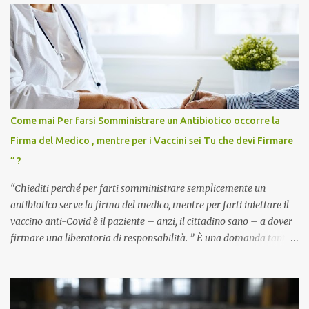
Come mai Per farsi Somministrare un Antibiotico occorre la
Firma del Medico , mentre per i Vaccini sei Tu che devi Firmare
” ?
“Chiediti perché per farti somministrare semplicemente un
antibiotico serve la firma del medico, mentre per farti iniettare il
vaccino anti-Covid è il paziente – anzi, il cittadino sano – a dover
firmare una liberatoria di responsabilità. ” È una domanda tanto
semplice quanto devastante quella posta dal dottor Andrea
Stramezzi, medico, che ha curato migliaia di pazienti durante la
pandemia. Un interrogativo che dovrebbe scuotere chiunque abbia
ancora il coraggio di pensare con la propria testa. Per il vaccino