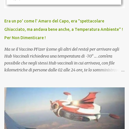
persona cattiva. Non avevamo mai visto un vaccino che minacci le
relazioni tra familiari, colleghi e amici. Non avevamo mai visto un
vaccino usato per minacciare i mezzi di sussistenza, il lavoro o la
Era un po' come l' Amaro del Capo, era "spettacolare
scuola. Non avevamo mai visto un vaccino che permettesse a un
Ghiacciato, ma andava bene anche, a Temperatura Ambiente" !
dodicenne di ignorare il consenso dei genitori. Dopo tutti i vaccini
Per Non Dimenticare !
che abbiamo elencato sopra...
Ma se il Vaccino PFizer (come gli altri del resto) per arrivare agli
Hub Vaccinali richiedeva una temperatura di -70° ... .com'era
possibile che negli stessi Hub vaccinali in cui arrivava, con file
kilometriche di persone dalle 02 alle 24 ore, te lo somministravano
in Agosto con + 40° ? Ricordate i Camioncini di Gelati affittati per
lo scopo della temperatura? Qualcuno a suo tempo ribattezzo' il
Vaccino come: l' Amaro del Capo, era "spettacolare Ghiacciato, ma
andava bene anche, a Temperatura Ambiente"! Riproponiamo
l'articolo per NON Dimenticare!