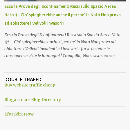
Ecco la Prova degli Sconfinamenti Russi sullo Spazio Aereo
Nato :) ...Cio' spiegherebbe anche il perche' la Nato Non prova
ad abbattere i Velivoli invasori !
Ecco la Prova degli Sconfinamenti Russi sullo Spazio Aereo Nato
😛 ... Cio' spiegherebbe anche il perche' la Nato Non prova ad
abbattere i Velivoli invadenti ed invasori... forse ne teme le
conseguenze viste le immagini ! Tranquilli, Non esiste ancora
alcuna notizia di un'invasione dello spazio aereo NATO da parte di
un robot chiamato "Goldrake"; questo evento sembra essere
ancora una fantasia Nato o forse una "False Flag", per provocare
DOUBLE TRAFFIC
una guerra mondiale che difficilmente da menti sane, potrebbe
Buy website traffic cheap
scoccare ! !
Blogarama - Blog Directory
EforaVirarsow