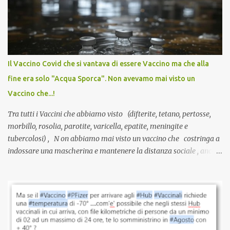
anti-Covid, un pro-farmaco, con autorizzazione condizionata,
sviluppato in tempi record, con tecnologie mai utilizzate prima su
larga scala, ancora oggetto di studio e di discussione
internazionale serve solo una firma. La tua. Lo si somministra
anche a persone sane, giovani, senza fattori di rischio, spesso già
Il Vaccino Covid che si vantava di essere Vaccino ma che alla
guarite da un’infezione naturale . Ma non serve una visita, non
fine era solo "Acqua Sporca". Non avevamo mai visto un
serve una prescrizione. Non c’è diagnosi. Non c’è presa in carico.
Vaccino che...!
L’unico atto richiesto è una fi...
Tra tutti i Vaccini che abbiamo visto (difterite, tetano, pertosse,
morbillo, rosolia, parotite, varicella, epatite, meningite e
tubercolosi) , N on abbiamo mai visto un vaccino che costringa a
indossare una mascherina e mantenere la distanza sociale , anche
quando eri completamente vaccinato… Non avevamo mai sentito
parlare di un vaccino che diffonda il virus anche dopo la
vaccinazione. Non avevamo mai sentito parlare di ricompense,
sconti, incentivi per vaccinarsi. Non avevamo mai visto
discriminazioni per coloro che non l’hanno fatto. Se non sei stato
vaccinato, nessuno aveva prima cercato di farti sentire una