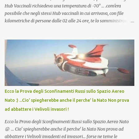
Hub Vaccinali richiedeva una temperatura di -70° ... .com'era
possibile che negli stessi Hub vaccinali in cui arrivava, con file
kilometriche di persone dalle 02 alle 24 ore, te lo somministravano
in Agosto con + 40° ? Ricordate i Camioncini di Gelati affittati per
lo scopo della temperatura? Qualcuno a suo tempo ribattezzo' il
Vaccino come: l' Amaro del Capo, era "spettacolare Ghiacciato, ma
andava bene anche, a Temperatura Ambiente"! Riproponiamo
l'articolo per NON Dimenticare!
Ecco la Prova degli Sconfinamenti Russi sullo Spazio Aereo
Nato :) ...Cio' spiegherebbe anche il perche' la Nato Non prova
ad abbattere i Velivoli invasori !
Ecco la Prova degli Sconfinamenti Russi sullo Spazio Aereo Nato
😛 ... Cio' spiegherebbe anche il perche' la Nato Non prova ad
abbattere i Velivoli invadenti ed invasori... forse ne teme le