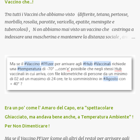
Vaccino che...!
L’unico atto richiesto è una fi...
Tra tutti i Vaccini che abbiamo visto (difterite, tetano, pertosse,
morbillo, rosolia, parotite, varicella, epatite, meningite e
tubercolosi) , N on abbiamo mai visto un vaccino che costringa a
indossare una mascherina e mantenere la distanza sociale , anche
quando eri completamente vaccinato… Non avevamo mai sentito
parlare di un vaccino che diffonda il virus anche dopo la
vaccinazione. Non avevamo mai sentito parlare di ricompense,
sconti, incentivi per vaccinarsi. Non avevamo mai visto
discriminazioni per coloro che non l’hanno fatto. Se non sei stato
vaccinato, nessuno aveva prima cercato di farti sentire una
persona cattiva. Non avevamo mai visto un vaccino che minacci le
relazioni tra familiari, colleghi e amici. Non avevamo mai visto un
vaccino usato per minacciare i mezzi di sussistenza, il lavoro o la
Era un po' come l' Amaro del Capo, era "spettacolare
scuola. Non avevamo mai visto un vaccino che permettesse a un
Ghiacciato, ma andava bene anche, a Temperatura Ambiente" !
dodicenne di ignorare il consenso dei genitori. Dopo tutti i vaccini
Per Non Dimenticare !
che abbiamo elencato sopra...
Ma se il Vaccino PFizer (come gli altri del resto) per arrivare agli