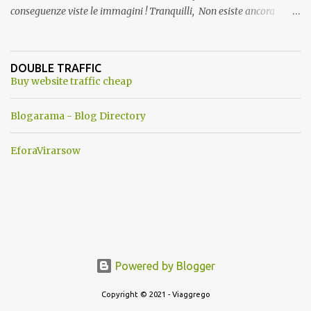
conseguenze viste le immagini ! Tranquilli, Non esiste ancora
alcuna notizia di un'invasione dello spazio aereo NATO da parte di
un robot chiamato "Goldrake"; questo evento sembra essere
ancora una fantasia Nato o forse una "False Flag", per provocare
DOUBLE TRAFFIC
una guerra mondiale che difficilmente da menti sane, potrebbe
Buy website traffic cheap
scoccare ! !
Blogarama - Blog Directory
EforaVirarsow
Powered by Blogger
Copyright © 2021 - Viaggrego