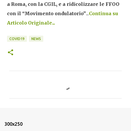
a Roma, con la CGIL, e a ridicolizzare le FFOO
con il “Movimento ondulatorio”
...
Continua su
Articolo Originale...
COVID19
NEWS
C
o
m
m
e
n
300x250
t