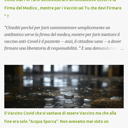
Firma del Medico , mentre per i Vaccini sei Tu che devi Firmare
” ?
“Chiediti perché per farti somministrare semplicemente un
antibiotico serve la firma del medico, mentre per farti iniettare il
vaccino anti-Covid è il paziente – anzi, il cittadino sano – a dover
firmare una liberatoria di responsabilità. ” È una domanda tanto
semplice quanto devastante quella posta dal dottor Andrea
Stramezzi, medico, che ha curato migliaia di pazienti durante la
pandemia. Un interrogativo che dovrebbe scuotere chiunque abbia
ancora il coraggio di pensare con la propria testa. Per il vaccino
anti-Covid, un pro-farmaco, con autorizzazione condizionata,
sviluppato in tempi record, con tecnologie mai utilizzate prima su
larga scala, ancora oggetto di studio e di discussione
internazionale serve solo una firma. La tua. Lo si somministra
anche a persone sane, giovani, senza fattori di rischio, spesso già
Il Vaccino Covid che si vantava di essere Vaccino ma che alla
guarite da un’infezione naturale . Ma non serve una visita, non
fine era solo "Acqua Sporca". Non avevamo mai visto un
serve una prescrizione. Non c’è diagnosi. Non c’è presa in carico.