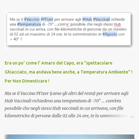
quando eri completamente vaccinato… Non avevamo mai sentito
parlare di un vaccino che diffonda il virus anche dopo la
vaccinazione. Non avevamo mai sentito parlare di ricompense,
sconti, incentivi per vaccinarsi. Non avevamo mai visto
discriminazioni per coloro che non l’hanno fatto. Se non sei stato
vaccinato, nessuno aveva prima cercato di farti sentire una
persona cattiva. Non avevamo mai visto un vaccino che minacci le
relazioni tra familiari, colleghi e amici. Non avevamo mai visto un
vaccino usato per minacciare i mezzi di sussistenza, il lavoro o la
Era un po' come l' Amaro del Capo, era "spettacolare
scuola. Non avevamo mai visto un vaccino che permettesse a un
Ghiacciato, ma andava bene anche, a Temperatura Ambiente" !
dodicenne di ignorare il consenso dei genitori. Dopo tutti i vaccini
Per Non Dimenticare !
che abbiamo elencato sopra...
Ma se il Vaccino PFizer (come gli altri del resto) per arrivare agli
Hub Vaccinali richiedeva una temperatura di -70° ... .com'era
possibile che negli stessi Hub vaccinali in cui arrivava, con file
kilometriche di persone dalle 02 alle 24 ore, te lo somministravano
in Agosto con + 40° ? Ricordate i Camioncini di Gelati affittati per
lo scopo della temperatura? Qualcuno a suo tempo ribattezzo' il
Vaccino come: l' Amaro del Capo, era "spettacolare Ghiacciato, ma