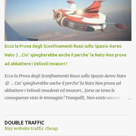
andava bene anche, a Temperatura Ambiente"! Riproponiamo
l'articolo per NON Dimenticare!
Ecco la Prova degli Sconfinamenti Russi sullo Spazio Aereo
Nato :) ...Cio' spiegherebbe anche il perche' la Nato Non prova
ad abbattere i Velivoli invasori !
Ecco la Prova degli Sconfinamenti Russi sullo Spazio Aereo Nato
😛 ... Cio' spiegherebbe anche il perche' la Nato Non prova ad
abbattere i Velivoli invadenti ed invasori... forse ne teme le
conseguenze viste le immagini ! Tranquilli, Non esiste ancora
alcuna notizia di un'invasione dello spazio aereo NATO da parte di
un robot chiamato "Goldrake"; questo evento sembra essere
ancora una fantasia Nato o forse una "False Flag", per provocare
DOUBLE TRAFFIC
una guerra mondiale che difficilmente da menti sane, potrebbe
Buy website traffic cheap
scoccare ! !