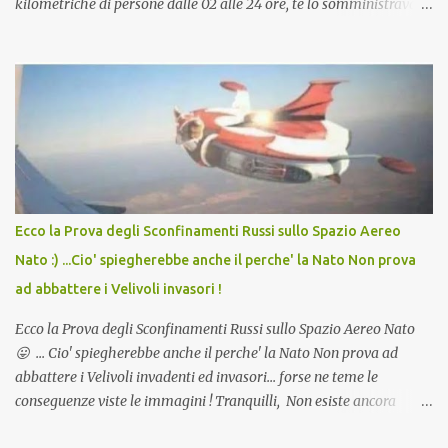
kilometriche di persone dalle 02 alle 24 ore, te lo somministravano
in Agosto con + 40° ? Ricordate i Camioncini di Gelati affittati per
lo scopo della temperatura? Qualcuno a suo tempo ribattezzo' il
Vaccino come: l' Amaro del Capo, era "spettacolare Ghiacciato, ma
andava bene anche, a Temperatura Ambiente"! Riproponiamo
l'articolo per NON Dimenticare!
Ecco la Prova degli Sconfinamenti Russi sullo Spazio Aereo
Nato :) ...Cio' spiegherebbe anche il perche' la Nato Non prova
ad abbattere i Velivoli invasori !
Ecco la Prova degli Sconfinamenti Russi sullo Spazio Aereo Nato
😛 ... Cio' spiegherebbe anche il perche' la Nato Non prova ad
abbattere i Velivoli invadenti ed invasori... forse ne teme le
conseguenze viste le immagini ! Tranquilli, Non esiste ancora
alcuna notizia di un'invasione dello spazio aereo NATO da parte di