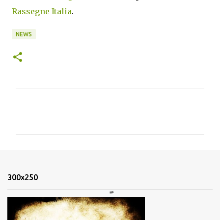
Rassegne Italia
.
NEWS
C
o
m
m
e
n
300x250
t
i