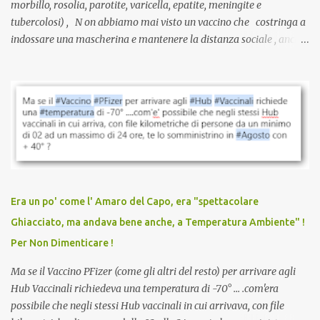
morbillo, rosolia, parotite, varicella, epatite, meningite e
tubercolosi) , N on abbiamo mai visto un vaccino che costringa a
indossare una mascherina e mantenere la distanza sociale , anche
quando eri completamente vaccinato… Non avevamo mai sentito
parlare di un vaccino che diffonda il virus anche dopo la
vaccinazione. Non avevamo mai sentito parlare di ricompense,
sconti, incentivi per vaccinarsi. Non avevamo mai visto
discriminazioni per coloro che non l’hanno fatto. Se non sei stato
vaccinato, nessuno aveva prima cercato di farti sentire una
persona cattiva. Non avevamo mai visto un vaccino che minacci le
relazioni tra familiari, colleghi e amici. Non avevamo mai visto un
vaccino usato per minacciare i mezzi di sussistenza, il lavoro o la
Era un po' come l' Amaro del Capo, era "spettacolare
scuola. Non avevamo mai visto un vaccino che permettesse a un
Ghiacciato, ma andava bene anche, a Temperatura Ambiente" !
dodicenne di ignorare il consenso dei genitori. Dopo tutti i vaccini
Per Non Dimenticare !
che abbiamo elencato sopra...
Ma se il Vaccino PFizer (come gli altri del resto) per arrivare agli
Hub Vaccinali richiedeva una temperatura di -70° ... .com'era
possibile che negli stessi Hub vaccinali in cui arrivava, con file