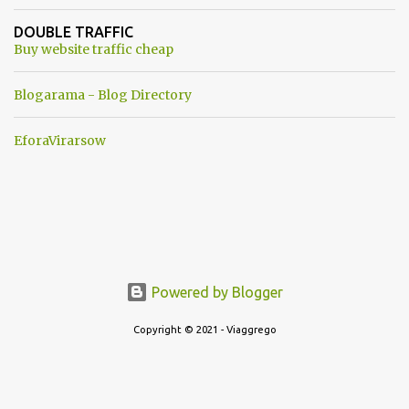
un robot chiamato "Goldrake"; questo evento sembra essere
ancora una fantasia Nato o forse una "False Flag", per provocare
DOUBLE TRAFFIC
una guerra mondiale che difficilmente da menti sane, potrebbe
Buy website traffic cheap
scoccare ! !
Blogarama - Blog Directory
EforaVirarsow
Powered by Blogger
Copyright © 2021 - Viaggrego