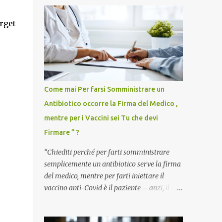
arget
Come mai Per farsi Somministrare un
Antibiotico occorre la Firma del Medico ,
mentre per i Vaccini sei Tu che devi
Firmare ” ?
“Chiediti perché per farti somministrare
semplicemente un antibiotico serve la firma
del medico, mentre per farti iniettare il
vaccino anti-Covid è il paziente – anzi, il
cittadino sano – a dover firmare una
liberatoria di responsabilità. ” È una