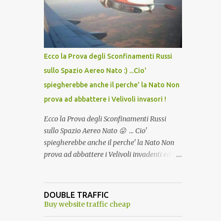
lo scopo della temperatura? Qualcuno a suo
tempo ribattezzo' il Vaccino come: l' Amaro
del Capo, era "spettacolare Ghiacciato, ma
andava bene anche, a Temperatura
Ambiente"! Riproponiamo l'articolo per NON
Ecco la Prova degli Sconfinamenti Russi
Dimenticare!
sullo Spazio Aereo Nato :) ...Cio'
spiegherebbe anche il perche' la Nato Non
prova ad abbattere i Velivoli invasori !
Ecco la Prova degli Sconfinamenti Russi
sullo Spazio Aereo Nato 😛 ... Cio'
spiegherebbe anche il perche' la Nato Non
prova ad abbattere i Velivoli invadenti ed
invasori... forse ne teme le conseguenze viste
le immagini ! Tranquilli, Non esiste ancora
alcuna notizia di un'invasione dello spazio
DOUBLE TRAFFIC
aereo NATO da parte di un robot chiamato
Buy website traffic cheap
"Goldrake"; questo evento sembra essere