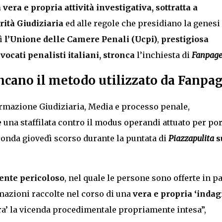
a vera e propria attività investigativa, sottratta a
rità Giudiziaria
ed alle regole che presidiano la genesi 
sì
l’Unione delle Camere Penali (Ucpi)
,
prestigiosa
ocati penalisti italiani, stronca
l’inchiesta di
Fanpag
oncano il metodo utilizzato da Fanpa
ormazione Giudiziaria, Media e processo penale,
 è una staffilata contro il modus operandi attuato per po
n onda giovedì scorso durante la puntata di
Piazzapulita
s
ente pericoloso
, nel quale le persone sono offerte in p
rmazioni raccolte nel corso di una
vera e propria ‘indag
era’ la vicenda procedimentale propriamente intesa”,