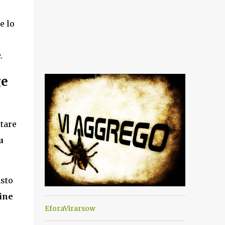
e lo
e
.
ge
rtare
u
asto
ine
EforaVirarsow