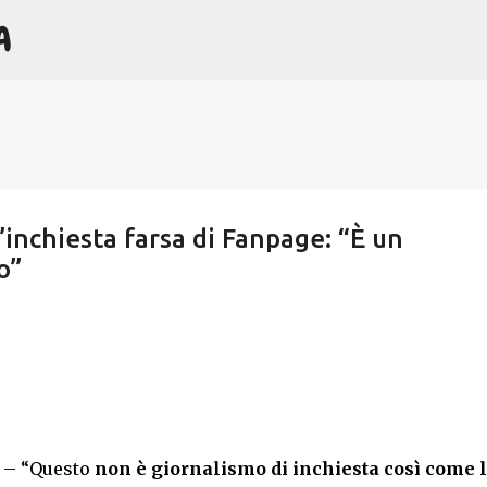
A
Passa ai contenuti principali
l’inchiesta farsa di Fanpage: “È un
o”
t – “Questo
non è giornalismo di inchiesta
così come l