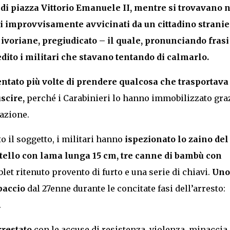
 di piazza Vittorio Emanuele II, mentre si trovavano n
ati improvvisamente
avvicinati da un cittadino stranie
i ivoriane, pregiudicato – il quale, pronunciando frasi
to i militari che stavano tentando di calmarlo.
entato più volte di prendere qualcosa che trasportava
scire,
perché i Carabinieri lo hanno immobilizzato gra
azione.
to il soggetto, i militari hanno
ispezionato lo zaino del
tello con lama lunga 15 cm, tre canne di bambù con
ablet ritenuto provento di furto e una serie di chiavi.
Uno
paccio
dal 27enne durante le concitate fasi dell’arresto:
.
rrestato
con le accuse di resistenza, violenza, minaccia,