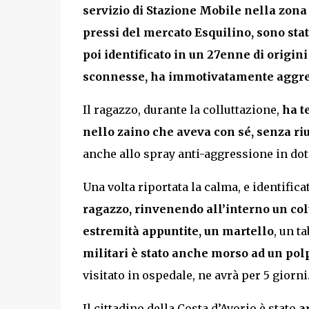
servizio di Stazione Mobile nella zona
pressi del mercato Esquilino, sono st
poi identificato in un 27enne di origin
sconnesse, ha immotivatamente aggredi
Il ragazzo, durante la colluttazione,
ha t
nello zaino che aveva con sé, senza riu
anche allo spray anti-aggressione in dot
Una volta riportata la calma, e identifica
ragazzo, rinvenendo all’interno un col
estremità appuntite, un martello
, un t
militari è stato anche morso ad un pol
visitato in ospedale, ne avrà per 5 giorni
Il cittadino della Costa d’Avorio è stato
a