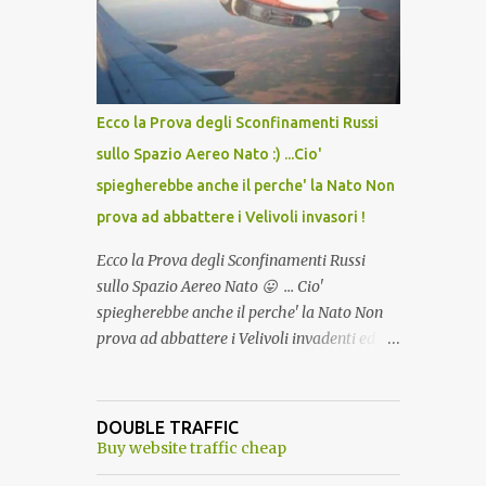
lo scopo della temperatura? Qualcuno a suo
tempo ribattezzo' il Vaccino come: l' Amaro
del Capo, era "spettacolare Ghiacciato, ma
andava bene anche, a Temperatura
Ambiente"! Riproponiamo l'articolo per NON
Ecco la Prova degli Sconfinamenti Russi
Dimenticare!
sullo Spazio Aereo Nato :) ...Cio'
spiegherebbe anche il perche' la Nato Non
prova ad abbattere i Velivoli invasori !
Ecco la Prova degli Sconfinamenti Russi
sullo Spazio Aereo Nato 😛 ... Cio'
spiegherebbe anche il perche' la Nato Non
prova ad abbattere i Velivoli invadenti ed
invasori... forse ne teme le conseguenze viste
le immagini ! Tranquilli, Non esiste ancora
alcuna notizia di un'invasione dello spazio
DOUBLE TRAFFIC
aereo NATO da parte di un robot chiamato
Buy website traffic cheap
"Goldrake"; questo evento sembra essere