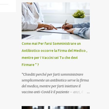
Come mai Per farsi Somministrare un
Antibiotico occorre la Firma del Medico ,
mentre per i Vaccini sei Tu che devi
Firmare ” ?
“Chiediti perché per farti somministrare
semplicemente un antibiotico serve la firma
del medico, mentre per farti iniettare il
vaccino anti-Covid è il paziente – anzi, il
cittadino sano – a dover firmare una
liberatoria di responsabilità. ” È una