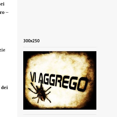
ei
ro –
300x250
zie
 dei