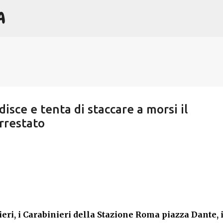
A
Passa ai contenuti principali
isce e tenta di staccare a morsi il
arrestato
eri, i Carabinieri della Stazione Roma piazza Dante, 