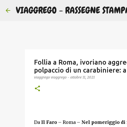
VIAGGREGO - RASSEGNE STAMP
Follia a Roma, ivoriano aggred
polpaccio di un carabiniere: 
viaggrego
viaggrego
-
ottobre 11, 2021
Da
Il Faro
– Roma –
Nel pomeriggio di i