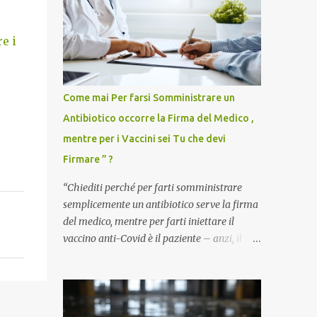
e i
Come mai Per farsi Somministrare un
Antibiotico occorre la Firma del Medico ,
mentre per i Vaccini sei Tu che devi
Firmare ” ?
“Chiediti perché per farti somministrare
semplicemente un antibiotico serve la firma
del medico, mentre per farti iniettare il
vaccino anti-Covid è il paziente – anzi, il
cittadino sano – a dover firmare una
liberatoria di responsabilità. ” È una
domanda tanto semplice quanto devastante
quella posta dal dottor Andrea Stramezzi,