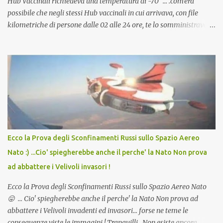
Hub Vaccinali richiedeva una temperatura di -70° ... .com'era
possibile che negli stessi Hub vaccinali in cui arrivava, con file
kilometriche di persone dalle 02 alle 24 ore, te lo somministravano
in Agosto con + 40° ? Ricordate i Camioncini di Gelati affittati per
lo scopo della temperatura? Qualcuno a suo tempo ribattezzo' il
Vaccino come: l' Amaro del Capo, era "spettacolare Ghiacciato, ma
andava bene anche, a Temperatura Ambiente"! Riproponiamo
l'articolo per NON Dimenticare!
Ecco la Prova degli Sconfinamenti Russi sullo Spazio Aereo
Nato :) ...Cio' spiegherebbe anche il perche' la Nato Non prova
ad abbattere i Velivoli invasori !
Ecco la Prova degli Sconfinamenti Russi sullo Spazio Aereo Nato
😛 ... Cio' spiegherebbe anche il perche' la Nato Non prova ad
abbattere i Velivoli invadenti ed invasori... forse ne teme le
conseguenze viste le immagini ! Tranquilli, Non esiste ancora