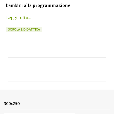
bambini alla
programmazione
.
Leggi tutto...
SCUOLA E DIDATTICA
C
o
m
m
e
n
300x250
t