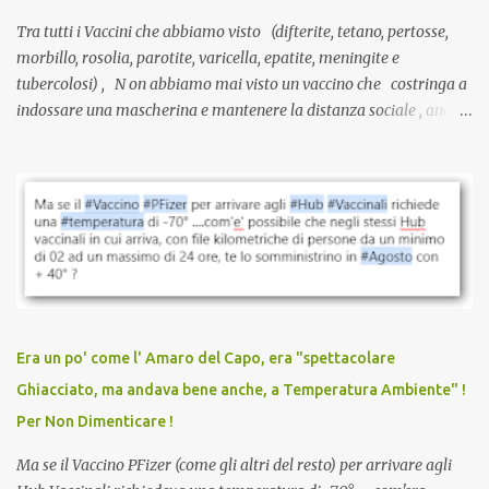
Tra tutti i Vaccini che abbiamo visto (difterite, tetano, pertosse,
morbillo, rosolia, parotite, varicella, epatite, meningite e
tubercolosi) , N on abbiamo mai visto un vaccino che costringa a
indossare una mascherina e mantenere la distanza sociale , anche
quando eri completamente vaccinato… Non avevamo mai sentito
parlare di un vaccino che diffonda il virus anche dopo la
vaccinazione. Non avevamo mai sentito parlare di ricompense,
sconti, incentivi per vaccinarsi. Non avevamo mai visto
discriminazioni per coloro che non l’hanno fatto. Se non sei stato
vaccinato, nessuno aveva prima cercato di farti sentire una
persona cattiva. Non avevamo mai visto un vaccino che minacci le
relazioni tra familiari, colleghi e amici. Non avevamo mai visto un
vaccino usato per minacciare i mezzi di sussistenza, il lavoro o la
Era un po' come l' Amaro del Capo, era "spettacolare
scuola. Non avevamo mai visto un vaccino che permettesse a un
Ghiacciato, ma andava bene anche, a Temperatura Ambiente" !
dodicenne di ignorare il consenso dei genitori. Dopo tutti i vaccini
Per Non Dimenticare !
che abbiamo elencato sopra...
Ma se il Vaccino PFizer (come gli altri del resto) per arrivare agli