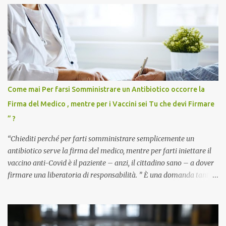
Come mai Per farsi Somministrare un Antibiotico occorre la
Firma del Medico , mentre per i Vaccini sei Tu che devi Firmare
” ?
“Chiediti perché per farti somministrare semplicemente un
antibiotico serve la firma del medico, mentre per farti iniettare il
vaccino anti-Covid è il paziente – anzi, il cittadino sano – a dover
firmare una liberatoria di responsabilità. ” È una domanda tanto
semplice quanto devastante quella posta dal dottor Andrea
Stramezzi, medico, che ha curato migliaia di pazienti durante la
pandemia. Un interrogativo che dovrebbe scuotere chiunque abbia
ancora il coraggio di pensare con la propria testa. Per il vaccino