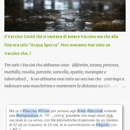
anti-Covid, un pro-farmaco, con autorizzazione condizionata,
sviluppato in tempi record, con tecnologie mai utilizzate prima su
larga scala, ancora oggetto di studio e di discussione
internazionale serve solo una firma. La tua. Lo si somministra
anche a persone sane, giovani, senza fattori di rischio, spesso già
Il Vaccino Covid che si vantava di essere Vaccino ma che alla
guarite da un’infezione naturale . Ma non serve una visita, non
fine era solo "Acqua Sporca". Non avevamo mai visto un
serve una prescrizione. Non c’è diagnosi. Non c’è presa in carico.
Vaccino che...!
L’unico atto richiesto è una fi...
Tra tutti i Vaccini che abbiamo visto (difterite, tetano, pertosse,
morbillo, rosolia, parotite, varicella, epatite, meningite e
tubercolosi) , N on abbiamo mai visto un vaccino che costringa a
indossare una mascherina e mantenere la distanza sociale , anche
quando eri completamente vaccinato… Non avevamo mai sentito
parlare di un vaccino che diffonda il virus anche dopo la
vaccinazione. Non avevamo mai sentito parlare di ricompense,
sconti, incentivi per vaccinarsi. Non avevamo mai visto
discriminazioni per coloro che non l’hanno fatto. Se non sei stato
vaccinato, nessuno aveva prima cercato di farti sentire una