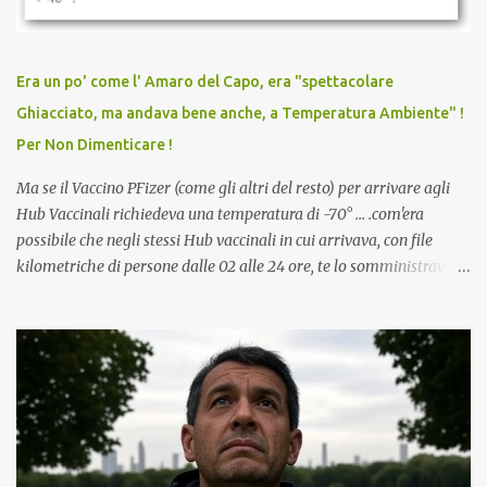
persona cattiva. Non avevamo mai visto un vaccino che minacci le
relazioni tra familiari, colleghi e amici. Non avevamo mai visto un
vaccino usato per minacciare i mezzi di sussistenza, il lavoro o la
Era un po' come l' Amaro del Capo, era "spettacolare
scuola. Non avevamo mai visto un vaccino che permettesse a un
Ghiacciato, ma andava bene anche, a Temperatura Ambiente" !
dodicenne di ignorare il consenso dei genitori. Dopo tutti i vaccini
Per Non Dimenticare !
che abbiamo elencato sopra...
Ma se il Vaccino PFizer (come gli altri del resto) per arrivare agli
Hub Vaccinali richiedeva una temperatura di -70° ... .com'era
possibile che negli stessi Hub vaccinali in cui arrivava, con file
kilometriche di persone dalle 02 alle 24 ore, te lo somministravano
in Agosto con + 40° ? Ricordate i Camioncini di Gelati affittati per
lo scopo della temperatura? Qualcuno a suo tempo ribattezzo' il
Vaccino come: l' Amaro del Capo, era "spettacolare Ghiacciato, ma
andava bene anche, a Temperatura Ambiente"! Riproponiamo
l'articolo per NON Dimenticare!