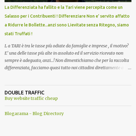
La Differenziata ha fallito e la Tari viene percepita come un
Salasso per i Contribuenti ! Differenziare Non e' servito affatto
a Ridurre le Bollette...anzi sono Lievitate senza Ritegno, siamo
stati Truffati !
L a TARI è tra le tasse più odiate da famiglie e imprese , il motivo?
E’ una delle tasse più alte in assoluto ed il servizio ricevuto non
sempre è adeguato, anzi…! Non dimentichiamo che per la raccolta
differenziata, facciamo quasi tutto noi cittadini direttamente a
casa, abbiamo dovuto trovare posto per tenere in casa una serie di
mastelli di vario colore (perché non tutti hanno un posto esterno
come terrazzi o giardini). Inoltre dobbiamo perdere tempo a
DOUBLE TRAFFIC
dividere tutti i materiali. ...e lo facevamo inizialmente anche con
Buy website traffic cheap
piacere. Del resto ci era stato assicurato che differenziando
avremmo pagato tutti di meno . Ma quando mai? Ogni anno
Blogarama - Blog Directory
aumentano senza ritegno la tari ! Dopo aver fatto tutto questo
lavoro, come ti ripagano? Aumentando le Bollette Tari sino allo
sdegno. Ma perche' allora differenziare ancora? a questo punto ci