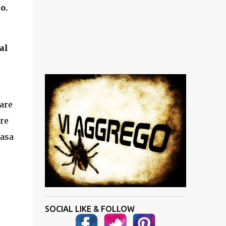
o.
al
lare
are
casa
SOCIAL LIKE & FOLLOW