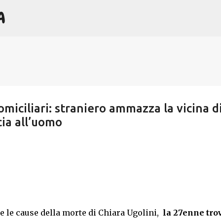
A
Passa ai contenuti principali
omiciliari: straniero ammazza la vicina d
cia all’uomo
re le cause della morte di Chiara Ugolini,
la 27enne tro