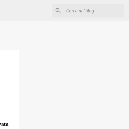
i
vata