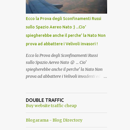
del Capo, era "spettacolare Ghiacciato, ma
andava bene anche, a Temperatura
Ambiente"! Riproponiamo l'articolo per NON
Ecco la Prova degli Sconfinamenti Russi
Dimenticare!
sullo Spazio Aereo Nato :) ...Cio'
spiegherebbe anche il perche' la Nato Non
prova ad abbattere i Velivoli invasori !
Ecco la Prova degli Sconfinamenti Russi
sullo Spazio Aereo Nato 😛 ... Cio'
spiegherebbe anche il perche' la Nato Non
prova ad abbattere i Velivoli invadenti ed
invasori... forse ne teme le conseguenze viste
le immagini ! Tranquilli, Non esiste ancora
alcuna notizia di un'invasione dello spazio
DOUBLE TRAFFIC
aereo NATO da parte di un robot chiamato
Buy website traffic cheap
"Goldrake"; questo evento sembra essere
ancora una fantasia Nato o forse una "False
Blogarama - Blog Directory
Flag", per provocare una guerra mondiale