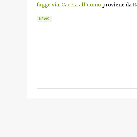
fugge via. Caccia all’uomo
proviene da
R
NEWS
C
o
m
m
e
n
t
i