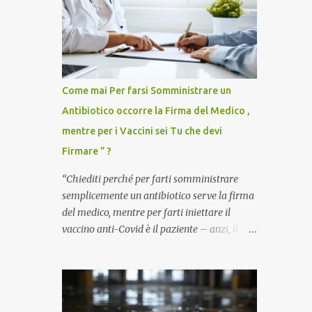
Come mai Per farsi Somministrare un
Antibiotico occorre la Firma del Medico ,
mentre per i Vaccini sei Tu che devi
Firmare ” ?
“Chiediti perché per farti somministrare
semplicemente un antibiotico serve la firma
del medico, mentre per farti iniettare il
vaccino anti-Covid è il paziente – anzi, il
cittadino sano – a dover firmare una
liberatoria di responsabilità. ” È una
domanda tanto semplice quanto devastante
quella posta dal dottor Andrea Stramezzi,