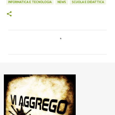
INFORMATICA E TECNOLOGIA
NEWS
SCUOLA E DIDATTICA
C
o
m
m
e
n
t
i