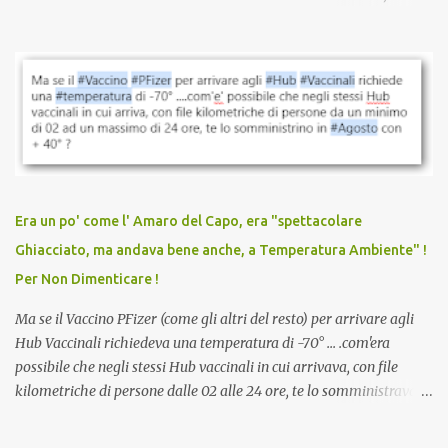
quando eri completamente vaccinato… Non avevamo mai sentito
parlare di un vaccino che diffonda il virus anche dopo la
vaccinazione. Non avevamo mai sentito parlare di ricompense,
sconti, incentivi per vaccinarsi. Non avevamo mai visto
discriminazioni per coloro che non l’hanno fatto. Se non sei stato
vaccinato, nessuno aveva prima cercato di farti sentire una
persona cattiva. Non avevamo mai visto un vaccino che minacci le
relazioni tra familiari, colleghi e amici. Non avevamo mai visto un
vaccino usato per minacciare i mezzi di sussistenza, il lavoro o la
Era un po' come l' Amaro del Capo, era "spettacolare
scuola. Non avevamo mai visto un vaccino che permettesse a un
Ghiacciato, ma andava bene anche, a Temperatura Ambiente" !
dodicenne di ignorare il consenso dei genitori. Dopo tutti i vaccini
Per Non Dimenticare !
che abbiamo elencato sopra...
Ma se il Vaccino PFizer (come gli altri del resto) per arrivare agli
Hub Vaccinali richiedeva una temperatura di -70° ... .com'era
possibile che negli stessi Hub vaccinali in cui arrivava, con file
kilometriche di persone dalle 02 alle 24 ore, te lo somministravano
in Agosto con + 40° ? Ricordate i Camioncini di Gelati affittati per
lo scopo della temperatura? Qualcuno a suo tempo ribattezzo' il