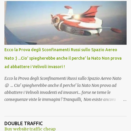
Vaccino come: l' Amaro del Capo, era "spettacolare Ghiacciato, ma
andava bene anche, a Temperatura Ambiente"! Riproponiamo
l'articolo per NON Dimenticare!
Ecco la Prova degli Sconfinamenti Russi sullo Spazio Aereo
Nato :) ...Cio' spiegherebbe anche il perche' la Nato Non prova
ad abbattere i Velivoli invasori !
Ecco la Prova degli Sconfinamenti Russi sullo Spazio Aereo Nato
😛 ... Cio' spiegherebbe anche il perche' la Nato Non prova ad
abbattere i Velivoli invadenti ed invasori... forse ne teme le
conseguenze viste le immagini ! Tranquilli, Non esiste ancora
alcuna notizia di un'invasione dello spazio aereo NATO da parte di
un robot chiamato "Goldrake"; questo evento sembra essere
ancora una fantasia Nato o forse una "False Flag", per provocare
DOUBLE TRAFFIC
una guerra mondiale che difficilmente da menti sane, potrebbe
Buy website traffic cheap