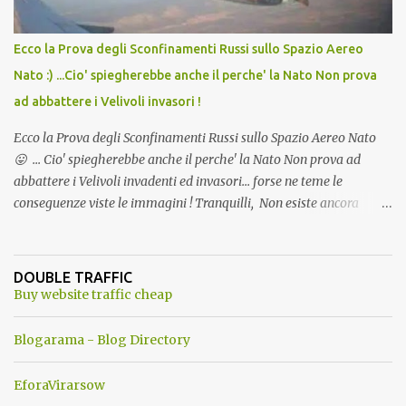
Ecco la Prova degli Sconfinamenti Russi sullo Spazio Aereo
Nato :) ...Cio' spiegherebbe anche il perche' la Nato Non prova
ad abbattere i Velivoli invasori !
Ecco la Prova degli Sconfinamenti Russi sullo Spazio Aereo Nato
😛 ... Cio' spiegherebbe anche il perche' la Nato Non prova ad
abbattere i Velivoli invadenti ed invasori... forse ne teme le
conseguenze viste le immagini ! Tranquilli, Non esiste ancora
alcuna notizia di un'invasione dello spazio aereo NATO da parte di
un robot chiamato "Goldrake"; questo evento sembra essere
ancora una fantasia Nato o forse una "False Flag", per provocare
DOUBLE TRAFFIC
una guerra mondiale che difficilmente da menti sane, potrebbe
Buy website traffic cheap
scoccare ! !
Blogarama - Blog Directory
EforaVirarsow