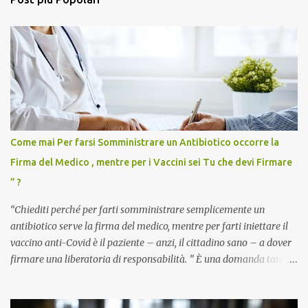
Come mai Per farsi Somministrare un Antibiotico occorre la
Firma del Medico , mentre per i Vaccini sei Tu che devi Firmare
” ?
“Chiediti perché per farti somministrare semplicemente un
antibiotico serve la firma del medico, mentre per farti iniettare il
vaccino anti-Covid è il paziente – anzi, il cittadino sano – a dover
firmare una liberatoria di responsabilità. ” È una domanda tanto
semplice quanto devastante quella posta dal dottor Andrea
Stramezzi, medico, che ha curato migliaia di pazienti durante la