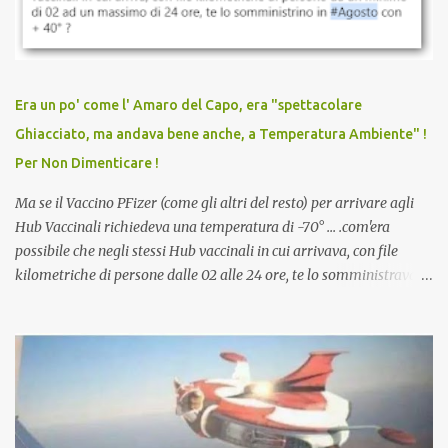
vaccinato, nessuno aveva prima cercato di farti sentire una
persona cattiva. Non avevamo mai visto un vaccino che minacci le
relazioni tra familiari, colleghi e amici. Non avevamo mai visto un
vaccino usato per minacciare i mezzi di sussistenza, il lavoro o la
Era un po' come l' Amaro del Capo, era "spettacolare
scuola. Non avevamo mai visto un vaccino che permettesse a un
Ghiacciato, ma andava bene anche, a Temperatura Ambiente" !
dodicenne di ignorare il consenso dei genitori. Dopo tutti i vaccini
Per Non Dimenticare !
che abbiamo elencato sopra...
Ma se il Vaccino PFizer (come gli altri del resto) per arrivare agli
Hub Vaccinali richiedeva una temperatura di -70° ... .com'era
possibile che negli stessi Hub vaccinali in cui arrivava, con file
kilometriche di persone dalle 02 alle 24 ore, te lo somministravano
in Agosto con + 40° ? Ricordate i Camioncini di Gelati affittati per
lo scopo della temperatura? Qualcuno a suo tempo ribattezzo' il
Vaccino come: l' Amaro del Capo, era "spettacolare Ghiacciato, ma
andava bene anche, a Temperatura Ambiente"! Riproponiamo
l'articolo per NON Dimenticare!