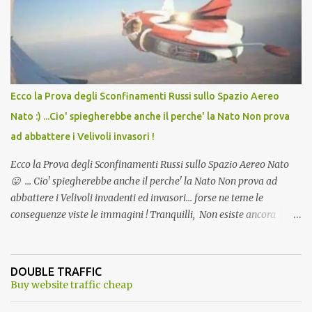
andava bene anche, a Temperatura Ambiente"! Riproponiamo
l'articolo per NON Dimenticare!
Ecco la Prova degli Sconfinamenti Russi sullo Spazio Aereo
Nato :) ...Cio' spiegherebbe anche il perche' la Nato Non prova
ad abbattere i Velivoli invasori !
Ecco la Prova degli Sconfinamenti Russi sullo Spazio Aereo Nato
😛 ... Cio' spiegherebbe anche il perche' la Nato Non prova ad
abbattere i Velivoli invadenti ed invasori... forse ne teme le
conseguenze viste le immagini ! Tranquilli, Non esiste ancora
alcuna notizia di un'invasione dello spazio aereo NATO da parte di
un robot chiamato "Goldrake"; questo evento sembra essere
ancora una fantasia Nato o forse una "False Flag", per provocare
DOUBLE TRAFFIC
una guerra mondiale che difficilmente da menti sane, potrebbe
Buy website traffic cheap
scoccare ! !