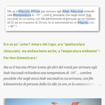
parlare di un vaccino che diffonda il virus anche dopo la
vaccinazione. Non avevamo mai sentito parlare di ricompense,
sconti, incentivi per vaccinarsi. Non avevamo mai visto
discriminazioni per coloro che non l’hanno fatto. Se non sei stato
vaccinato, nessuno aveva prima cercato di farti sentire una
persona cattiva. Non avevamo mai visto un vaccino che minacci le
relazioni tra familiari, colleghi e amici. Non avevamo mai visto un
vaccino usato per minacciare i mezzi di sussistenza, il lavoro o la
Era un po' come l' Amaro del Capo, era "spettacolare
scuola. Non avevamo mai visto un vaccino che permettesse a un
Ghiacciato, ma andava bene anche, a Temperatura Ambiente" !
dodicenne di ignorare il consenso dei genitori. Dopo tutti i vaccini
Per Non Dimenticare !
che abbiamo elencato sopra...
Ma se il Vaccino PFizer (come gli altri del resto) per arrivare agli
Hub Vaccinali richiedeva una temperatura di -70° ... .com'era
possibile che negli stessi Hub vaccinali in cui arrivava, con file
kilometriche di persone dalle 02 alle 24 ore, te lo somministravano
in Agosto con + 40° ? Ricordate i Camioncini di Gelati affittati per
lo scopo della temperatura? Qualcuno a suo tempo ribattezzo' il
Vaccino come: l' Amaro del Capo, era "spettacolare Ghiacciato, ma