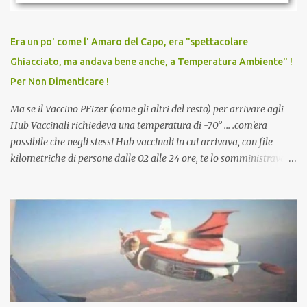
persona cattiva. Non avevamo mai visto un vaccino che minacci le
relazioni tra familiari, colleghi e amici. Non avevamo mai visto un
vaccino usato per minacciare i mezzi di sussistenza, il lavoro o la
Era un po' come l' Amaro del Capo, era "spettacolare
scuola. Non avevamo mai visto un vaccino che permettesse a un
Ghiacciato, ma andava bene anche, a Temperatura Ambiente" !
dodicenne di ignorare il consenso dei genitori. Dopo tutti i vaccini
Per Non Dimenticare !
che abbiamo elencato sopra...
Ma se il Vaccino PFizer (come gli altri del resto) per arrivare agli
Hub Vaccinali richiedeva una temperatura di -70° ... .com'era
possibile che negli stessi Hub vaccinali in cui arrivava, con file
kilometriche di persone dalle 02 alle 24 ore, te lo somministravano
in Agosto con + 40° ? Ricordate i Camioncini di Gelati affittati per
lo scopo della temperatura? Qualcuno a suo tempo ribattezzo' il
Vaccino come: l' Amaro del Capo, era "spettacolare Ghiacciato, ma
andava bene anche, a Temperatura Ambiente"! Riproponiamo
l'articolo per NON Dimenticare!