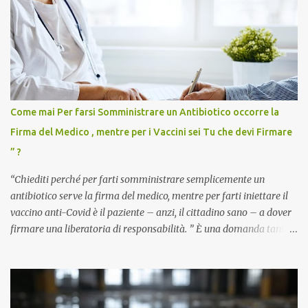
Come mai Per farsi Somministrare un Antibiotico occorre la
Firma del Medico , mentre per i Vaccini sei Tu che devi Firmare
” ?
“Chiediti perché per farti somministrare semplicemente un
antibiotico serve la firma del medico, mentre per farti iniettare il
vaccino anti-Covid è il paziente – anzi, il cittadino sano – a dover
firmare una liberatoria di responsabilità. ” È una domanda tanto
semplice quanto devastante quella posta dal dottor Andrea
Stramezzi, medico, che ha curato migliaia di pazienti durante la
pandemia. Un interrogativo che dovrebbe scuotere chiunque abbia
ancora il coraggio di pensare con la propria testa. Per il vaccino