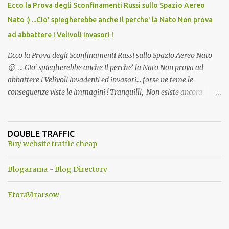
Ecco la Prova degli Sconfinamenti Russi sullo Spazio Aereo
Nato :) ...Cio' spiegherebbe anche il perche' la Nato Non prova
ad abbattere i Velivoli invasori !
Ecco la Prova degli Sconfinamenti Russi sullo Spazio Aereo Nato
😛 ... Cio' spiegherebbe anche il perche' la Nato Non prova ad
abbattere i Velivoli invadenti ed invasori... forse ne teme le
conseguenze viste le immagini ! Tranquilli, Non esiste ancora
alcuna notizia di un'invasione dello spazio aereo NATO da parte di
un robot chiamato "Goldrake"; questo evento sembra essere
ancora una fantasia Nato o forse una "False Flag", per provocare
DOUBLE TRAFFIC
una guerra mondiale che difficilmente da menti sane, potrebbe
Buy website traffic cheap
scoccare ! !
Blogarama - Blog Directory
EforaVirarsow