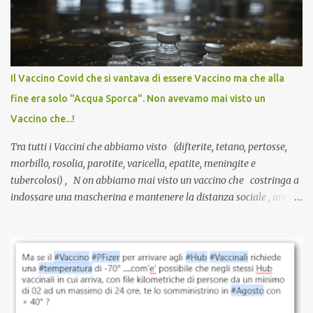
anti-Covid, un pro-farmaco, con autorizzazione condizionata,
sviluppato in tempi record, con tecnologie mai utilizzate prima su
larga scala, ancora oggetto di studio e di discussione
internazionale serve solo una firma. La tua. Lo si somministra
anche a persone sane, giovani, senza fattori di rischio, spesso già
Il Vaccino Covid che si vantava di essere Vaccino ma che alla
guarite da un’infezione naturale . Ma non serve una visita, non
fine era solo "Acqua Sporca". Non avevamo mai visto un
serve una prescrizione. Non c’è diagnosi. Non c’è presa in carico.
Vaccino che...!
L’unico atto richiesto è una fi...
Tra tutti i Vaccini che abbiamo visto (difterite, tetano, pertosse,
morbillo, rosolia, parotite, varicella, epatite, meningite e
tubercolosi) , N on abbiamo mai visto un vaccino che costringa a
indossare una mascherina e mantenere la distanza sociale , anche
quando eri completamente vaccinato… Non avevamo mai sentito
parlare di un vaccino che diffonda il virus anche dopo la
vaccinazione. Non avevamo mai sentito parlare di ricompense,
sconti, incentivi per vaccinarsi. Non avevamo mai visto
discriminazioni per coloro che non l’hanno fatto. Se non sei stato
vaccinato, nessuno aveva prima cercato di farti sentire una