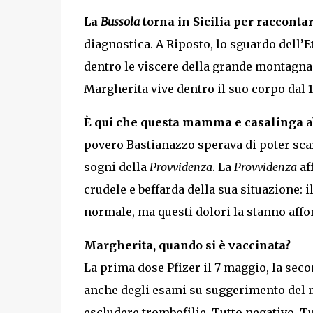
La
Bussola
torna in Sicilia per racconta
diagnostica. A Riposto, lo sguardo dell’Et
dentro le viscere della grande montagna 
Margherita vive dentro il suo corpo dal 
È qui che questa mamma e casalinga
a
povero Bastianazzo sperava di poter scar
sogni della
Provvidenza
. La
Provvidenza
af
crudele e beffarda della sua situazione: 
normale, ma questi dolori la stanno aff
Margherita, quando si è vaccinata?
La prima dose Pfizer il 7 maggio, la seco
anche degli esami su suggerimento del me
escludere trombofilie. Tutto negativo. Tut