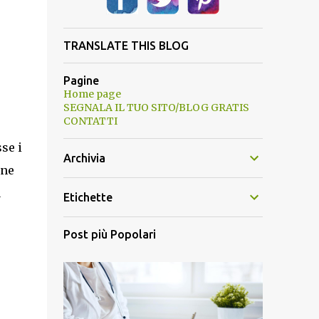
TRANSLATE THIS BLOG
Pagine
Home page
SEGNALA IL TUO SITO/BLOG GRATIS
CONTATTI
se i
Archivia
one
a
Etichette
Post più Popolari
o