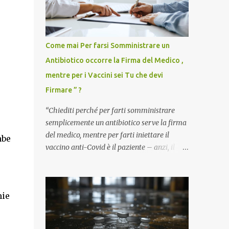
Come mai Per farsi Somministrare un
Antibiotico occorre la Firma del Medico ,
mentre per i Vaccini sei Tu che devi
Firmare ” ?
“Chiediti perché per farti somministrare
semplicemente un antibiotico serve la firma
del medico, mentre per farti iniettare il
mbe
vaccino anti-Covid è il paziente – anzi, il
cittadino sano – a dover firmare una
liberatoria di responsabilità. ” È una
domanda tanto semplice quanto devastante
mie
quella posta dal dottor Andrea Stramezzi,
medico, che ha curato migliaia di pazienti
durante la pandemia. Un interrogativo che