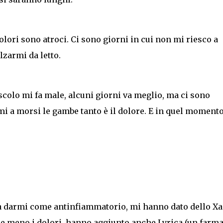
olori sono atroci. Ci sono giorni in cui non mi riesco a
zarmi da letto.
colo mi fa male, alcuni giorni va meglio, ma ci sono
i a morsi le gambe tanto è il dolore. E in quel momento
a darmi come antinfiammatorio, mi hanno dato dello X
re meno i dolori, hanno aggiunto anche Lyrica (un farm