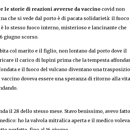
re le storie di reazioni avverse da vaccino
covid non
na che si vede dal porto è di pacata solidarietà: il fuoco
è lo stesso fuoco interno, misterioso e lancinante che
16 giugno scorso.
bita col marito e il figlio, non lontano dal porto dove il
icare il carico di lupini prima che la tempesta affondas
fondata e il fuoco del vulcano diventano una trasposizi
il vaccino doveva essere una speranza di ritorno alla vit
ondando.
nda il 28 dello stesso mese. Stavo benissimo, avevo fatt
dico: ho la valvola mitralica aperta e il medico voleva
to perfetto, fino al 16 giugno.