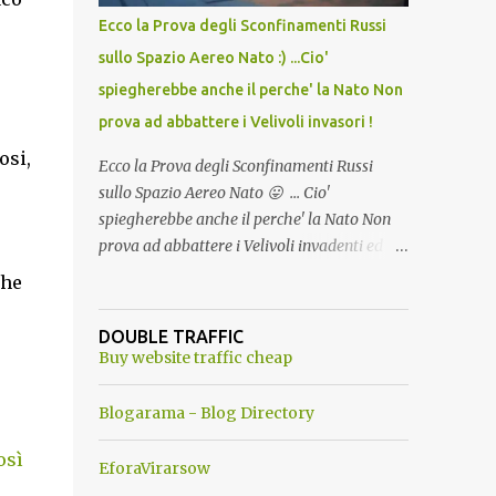
Ambiente"! Riproponiamo l'articolo per NON
Ecco la Prova degli Sconfinamenti Russi
Dimenticare!
sullo Spazio Aereo Nato :) ...Cio'
spiegherebbe anche il perche' la Nato Non
prova ad abbattere i Velivoli invasori !
osi,
Ecco la Prova degli Sconfinamenti Russi
sullo Spazio Aereo Nato 😛 ... Cio'
spiegherebbe anche il perche' la Nato Non
prova ad abbattere i Velivoli invadenti ed
invasori... forse ne teme le conseguenze viste
che
le immagini ! Tranquilli, Non esiste ancora
alcuna notizia di un'invasione dello spazio
DOUBLE TRAFFIC
aereo NATO da parte di un robot chiamato
Buy website traffic cheap
"Goldrake"; questo evento sembra essere
ancora una fantasia Nato o forse una "False
Blogarama - Blog Directory
Flag", per provocare una guerra mondiale
osì
che difficilmente da menti sane, potrebbe
EforaVirarsow
scoccare ! !