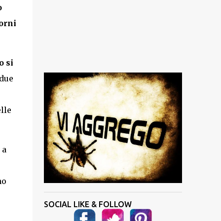
o
orni
o si
 due
lle
 a
no
SOCIAL LIKE & FOLLOW