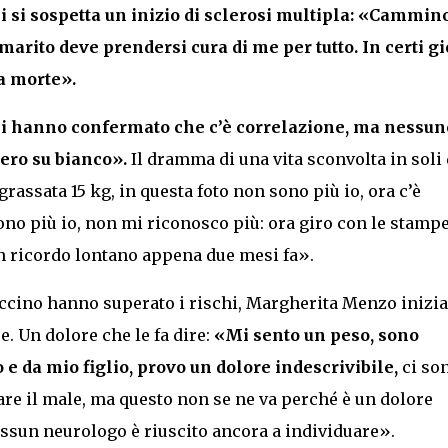
i si sospetta un inizio di sclerosi multipla:
«Cammin
arito deve prendersi cura di me per tutto. In certi gi
la morte».
 mi hanno confermato che c’è correlazione, ma nessun
ero su bianco».
Il dramma di una vita sconvolta in soli
assata 15 kg, in questa foto non sono più io, ora c’è
ono più io, non mi riconosco più: ora giro con le stampe
 un ricordo lontano appena due mesi fa».
vaccino hanno superato i rischi, Margherita Menzo inizia
e. Un dolore che le fa dire:
«Mi sento un peso, sono
e da mio figlio, provo un dolore indescrivibile,
ci so
are il male, ma questo non se ne va perché è un dolore
ssun neurologo è riuscito ancora a individuare».