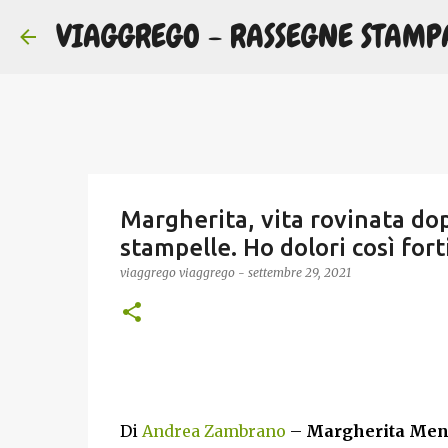
VIAGGREGO - RASSEGNE STAMP
Margherita, vita rovinata dop
stampelle. Ho dolori così for
viaggrego
viaggrego
-
settembre 29, 2021
Di
Andrea Zambrano
–
Margherita Menzo