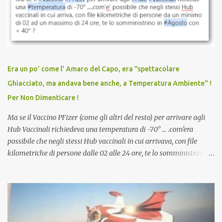
sconti, incentivi per vaccinarsi. Non avevamo mai visto
discriminazioni per coloro che non l’hanno fatto. Se non sei stato
vaccinato, nessuno aveva prima cercato di farti sentire una
persona cattiva. Non avevamo mai visto un vaccino che minacci le
relazioni tra familiari, colleghi e amici. Non avevamo mai visto un
vaccino usato per minacciare i mezzi di sussistenza, il lavoro o la
Era un po' come l' Amaro del Capo, era "spettacolare
scuola. Non avevamo mai visto un vaccino che permettesse a un
Ghiacciato, ma andava bene anche, a Temperatura Ambiente" !
dodicenne di ignorare il consenso dei genitori. Dopo tutti i vaccini
Per Non Dimenticare !
che abbiamo elencato sopra...
Ma se il Vaccino PFizer (come gli altri del resto) per arrivare agli
Hub Vaccinali richiedeva una temperatura di -70° ... .com'era
possibile che negli stessi Hub vaccinali in cui arrivava, con file
kilometriche di persone dalle 02 alle 24 ore, te lo somministravano
in Agosto con + 40° ? Ricordate i Camioncini di Gelati affittati per
lo scopo della temperatura? Qualcuno a suo tempo ribattezzo' il
Vaccino come: l' Amaro del Capo, era "spettacolare Ghiacciato, ma
andava bene anche, a Temperatura Ambiente"! Riproponiamo
l'articolo per NON Dimenticare!