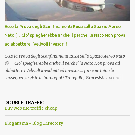
Ecco la Prova degli Sconfinamenti Russi sullo Spazio Aereo
Nato :) ...Cio' spiegherebbe anche il perche' la Nato Non prova
ad abbattere i Velivoli invasori !
Ecco la Prova degli Sconfinamenti Russi sullo Spazio Aereo Nato
😛 ... Cio' spiegherebbe anche il perche' la Nato Non prova ad
abbattere i Velivoli invadenti ed invasori... forse ne teme le
conseguenze viste le immagini ! Tranquilli, Non esiste ancora
alcuna notizia di un'invasione dello spazio aereo NATO da parte di
un robot chiamato "Goldrake"; questo evento sembra essere
ancora una fantasia Nato o forse una "False Flag", per provocare
DOUBLE TRAFFIC
una guerra mondiale che difficilmente da menti sane, potrebbe
Buy website traffic cheap
scoccare ! !
Blogarama - Blog Directory