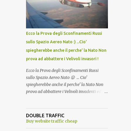
lo scopo della temperatura? Qualcuno a suo
tempo ribattezzo' il Vaccino come: l' Amaro
del Capo, era "spettacolare Ghiacciato, ma
andava bene anche, a Temperatura
Ambiente"! Riproponiamo l'articolo per NON
Ecco la Prova degli Sconfinamenti Russi
Dimenticare!
sullo Spazio Aereo Nato :) ...Cio'
spiegherebbe anche il perche' la Nato Non
prova ad abbattere i Velivoli invasori !
Ecco la Prova degli Sconfinamenti Russi
sullo Spazio Aereo Nato 😛 ... Cio'
spiegherebbe anche il perche' la Nato Non
prova ad abbattere i Velivoli invadenti ed
invasori... forse ne teme le conseguenze viste
le immagini ! Tranquilli, Non esiste ancora
alcuna notizia di un'invasione dello spazio
DOUBLE TRAFFIC
aereo NATO da parte di un robot chiamato
Buy website traffic cheap
"Goldrake"; questo evento sembra essere