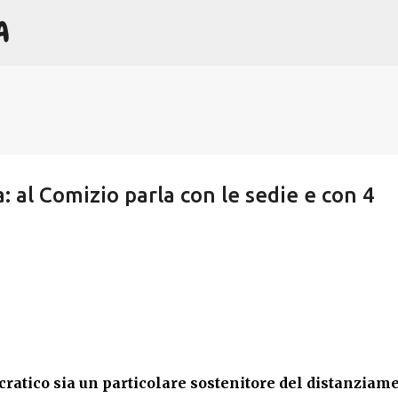
A
Passa ai contenuti principali
: al Comizio parla con le sedie e con 4
cratico sia un particolare sostenitore del distanziam