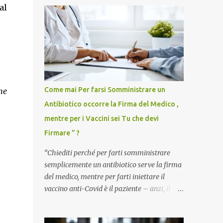
al
Come mai Per farsi Somministrare un
ne
Antibiotico occorre la Firma del Medico ,
mentre per i Vaccini sei Tu che devi
Firmare ” ?
“Chiediti perché per farti somministrare
semplicemente un antibiotico serve la firma
del medico, mentre per farti iniettare il
vaccino anti-Covid è il paziente – anzi, il
cittadino sano – a dover firmare una
liberatoria di responsabilità. ” È una