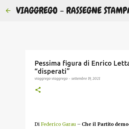
VIAGGREGO - RASSEGNE STAMP
Pessima figura di Enrico Letta
“disperati”
viaggrego
viaggrego
-
settembre 19, 2021
Di
Federico Garau
–
Che il Partito demo