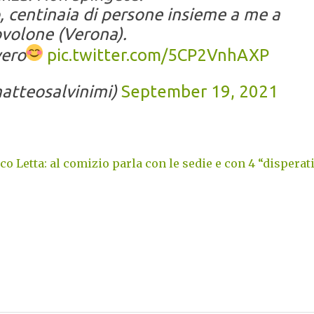
 centinaia di persone insieme a me a
volone (Verona).
vero
pic.twitter.com/5CP2VnhAXP
atteosalvinimi)
September 19, 2021
co Letta: al comizio parla con le sedie e con 4 “disperat