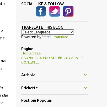
ito
SOCIAL LIKE & FOLLOW
TRANSLATE THIS BLOG
io
Powered by
Translate
e e
Pagine
Home page
SEGNALA IL TUO SITO/BLOG GRATIS
 noi.
CONTATTI
ex
Archivia
ia
Etichette
e che
Post più Popolari
 a