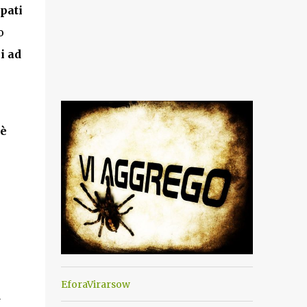
pati
o
i ad
 è
EforaVirarsow
a