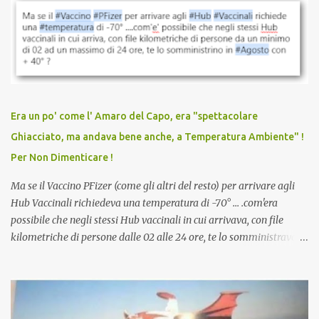
vaccinazione. Non avevamo mai sentito parlare di ricompense,
sconti, incentivi per vaccinarsi. Non avevamo mai visto
discriminazioni per coloro che non l’hanno fatto. Se non sei stato
vaccinato, nessuno aveva prima cercato di farti sentire una
persona cattiva. Non avevamo mai visto un vaccino che minacci le
relazioni tra familiari, colleghi e amici. Non avevamo mai visto un
vaccino usato per minacciare i mezzi di sussistenza, il lavoro o la
Era un po' come l' Amaro del Capo, era "spettacolare
scuola. Non avevamo mai visto un vaccino che permettesse a un
Ghiacciato, ma andava bene anche, a Temperatura Ambiente" !
dodicenne di ignorare il consenso dei genitori. Dopo tutti i vaccini
Per Non Dimenticare !
che abbiamo elencato sopra...
Ma se il Vaccino PFizer (come gli altri del resto) per arrivare agli
Hub Vaccinali richiedeva una temperatura di -70° ... .com'era
possibile che negli stessi Hub vaccinali in cui arrivava, con file
kilometriche di persone dalle 02 alle 24 ore, te lo somministravano
in Agosto con + 40° ? Ricordate i Camioncini di Gelati affittati per
lo scopo della temperatura? Qualcuno a suo tempo ribattezzo' il
Vaccino come: l' Amaro del Capo, era "spettacolare Ghiacciato, ma
andava bene anche, a Temperatura Ambiente"! Riproponiamo