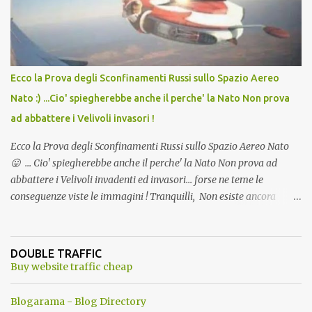
l'articolo per NON Dimenticare!
Ecco la Prova degli Sconfinamenti Russi sullo Spazio Aereo
Nato :) ...Cio' spiegherebbe anche il perche' la Nato Non prova
ad abbattere i Velivoli invasori !
Ecco la Prova degli Sconfinamenti Russi sullo Spazio Aereo Nato
😛 ... Cio' spiegherebbe anche il perche' la Nato Non prova ad
abbattere i Velivoli invadenti ed invasori... forse ne teme le
conseguenze viste le immagini ! Tranquilli, Non esiste ancora
alcuna notizia di un'invasione dello spazio aereo NATO da parte di
un robot chiamato "Goldrake"; questo evento sembra essere
ancora una fantasia Nato o forse una "False Flag", per provocare
DOUBLE TRAFFIC
una guerra mondiale che difficilmente da menti sane, potrebbe
Buy website traffic cheap
scoccare ! !
Blogarama - Blog Directory