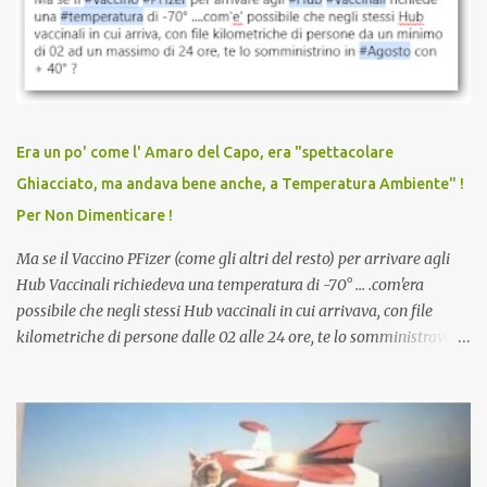
sconti, incentivi per vaccinarsi. Non avevamo mai visto
discriminazioni per coloro che non l’hanno fatto. Se non sei stato
vaccinato, nessuno aveva prima cercato di farti sentire una
persona cattiva. Non avevamo mai visto un vaccino che minacci le
relazioni tra familiari, colleghi e amici. Non avevamo mai visto un
vaccino usato per minacciare i mezzi di sussistenza, il lavoro o la
Era un po' come l' Amaro del Capo, era "spettacolare
scuola. Non avevamo mai visto un vaccino che permettesse a un
Ghiacciato, ma andava bene anche, a Temperatura Ambiente" !
dodicenne di ignorare il consenso dei genitori. Dopo tutti i vaccini
Per Non Dimenticare !
che abbiamo elencato sopra...
Ma se il Vaccino PFizer (come gli altri del resto) per arrivare agli
Hub Vaccinali richiedeva una temperatura di -70° ... .com'era
possibile che negli stessi Hub vaccinali in cui arrivava, con file
kilometriche di persone dalle 02 alle 24 ore, te lo somministravano
in Agosto con + 40° ? Ricordate i Camioncini di Gelati affittati per
lo scopo della temperatura? Qualcuno a suo tempo ribattezzo' il
Vaccino come: l' Amaro del Capo, era "spettacolare Ghiacciato, ma
andava bene anche, a Temperatura Ambiente"! Riproponiamo
l'articolo per NON Dimenticare!