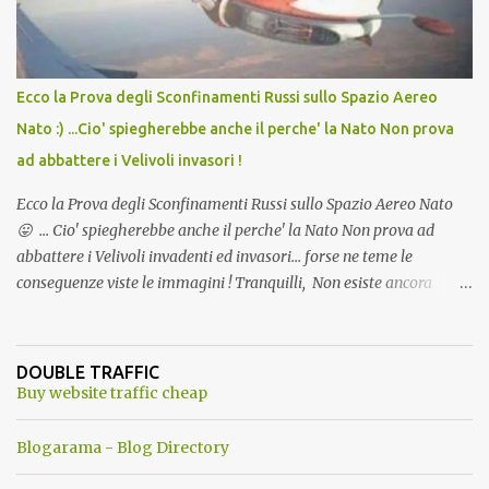
Ecco la Prova degli Sconfinamenti Russi sullo Spazio Aereo
Nato :) ...Cio' spiegherebbe anche il perche' la Nato Non prova
ad abbattere i Velivoli invasori !
Ecco la Prova degli Sconfinamenti Russi sullo Spazio Aereo Nato
😛 ... Cio' spiegherebbe anche il perche' la Nato Non prova ad
abbattere i Velivoli invadenti ed invasori... forse ne teme le
conseguenze viste le immagini ! Tranquilli, Non esiste ancora
alcuna notizia di un'invasione dello spazio aereo NATO da parte di
un robot chiamato "Goldrake"; questo evento sembra essere
ancora una fantasia Nato o forse una "False Flag", per provocare
DOUBLE TRAFFIC
una guerra mondiale che difficilmente da menti sane, potrebbe
Buy website traffic cheap
scoccare ! !
Blogarama - Blog Directory