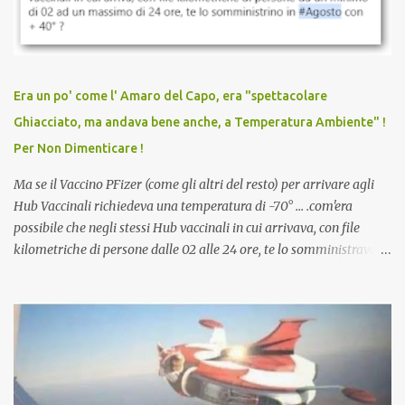
vaccinato, nessuno aveva prima cercato di farti sentire una
persona cattiva. Non avevamo mai visto un vaccino che minacci le
relazioni tra familiari, colleghi e amici. Non avevamo mai visto un
vaccino usato per minacciare i mezzi di sussistenza, il lavoro o la
Era un po' come l' Amaro del Capo, era "spettacolare
scuola. Non avevamo mai visto un vaccino che permettesse a un
Ghiacciato, ma andava bene anche, a Temperatura Ambiente" !
dodicenne di ignorare il consenso dei genitori. Dopo tutti i vaccini
Per Non Dimenticare !
che abbiamo elencato sopra...
Ma se il Vaccino PFizer (come gli altri del resto) per arrivare agli
Hub Vaccinali richiedeva una temperatura di -70° ... .com'era
possibile che negli stessi Hub vaccinali in cui arrivava, con file
kilometriche di persone dalle 02 alle 24 ore, te lo somministravano
in Agosto con + 40° ? Ricordate i Camioncini di Gelati affittati per
lo scopo della temperatura? Qualcuno a suo tempo ribattezzo' il
Vaccino come: l' Amaro del Capo, era "spettacolare Ghiacciato, ma
andava bene anche, a Temperatura Ambiente"! Riproponiamo
l'articolo per NON Dimenticare!