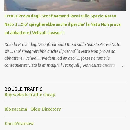
Ecco la Prova degli Sconfinamenti Russi sullo Spazio Aereo
Nato :) ...Cio' spiegherebbe anche il perche' la Nato Non prova
ad abbattere i Velivoli invasori !
Ecco la Prova degli Sconfinamenti Russi sullo Spazio Aereo Nato
😛 ... Cio' spiegherebbe anche il perche' la Nato Non prova ad
abbattere i Velivoli invadenti ed invasori... forse ne teme le
conseguenze viste le immagini ! Tranquilli, Non esiste ancora
alcuna notizia di un'invasione dello spazio aereo NATO da parte di
un robot chiamato "Goldrake"; questo evento sembra essere
ancora una fantasia Nato o forse una "False Flag", per provocare
DOUBLE TRAFFIC
una guerra mondiale che difficilmente da menti sane, potrebbe
Buy website traffic cheap
scoccare ! !
Blogarama - Blog Directory
EforaVirarsow