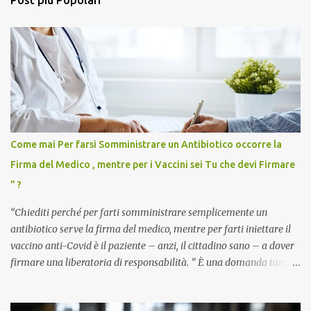
Come mai Per farsi Somministrare un Antibiotico occorre la
Firma del Medico , mentre per i Vaccini sei Tu che devi Firmare
” ?
“Chiediti perché per farti somministrare semplicemente un
antibiotico serve la firma del medico, mentre per farti iniettare il
vaccino anti-Covid è il paziente – anzi, il cittadino sano – a dover
firmare una liberatoria di responsabilità. ” È una domanda tanto
semplice quanto devastante quella posta dal dottor Andrea
Stramezzi, medico, che ha curato migliaia di pazienti durante la