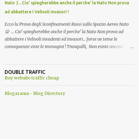
Nato :) ...Cio' spiegherebbe anche il perche' la Nato Non prova
ad abbattere i Velivoli invasori !
Ecco la Prova degli Sconfinamenti Russi sullo Spazio Aereo Nato
😛 ... Cio' spiegherebbe anche il perche' la Nato Non prova ad
abbattere i Velivoli invadenti ed invasori... forse ne teme le
conseguenze viste le immagini ! Tranquilli, Non esiste ancora
alcuna notizia di un'invasione dello spazio aereo NATO da parte di
un robot chiamato "Goldrake"; questo evento sembra essere
ancora una fantasia Nato o forse una "False Flag", per provocare
DOUBLE TRAFFIC
una guerra mondiale che difficilmente da menti sane, potrebbe
Buy website traffic cheap
scoccare ! !
Blogarama - Blog Directory