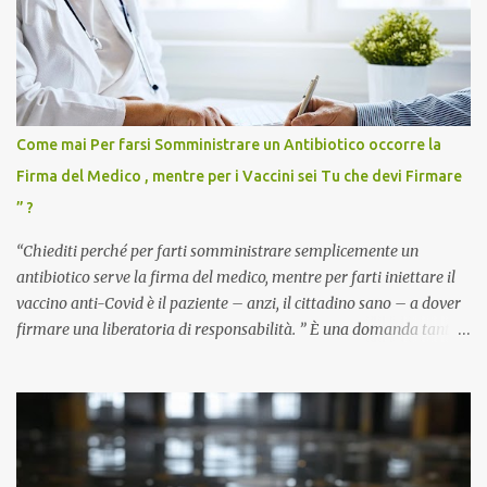
Come mai Per farsi Somministrare un Antibiotico occorre la
Firma del Medico , mentre per i Vaccini sei Tu che devi Firmare
” ?
“Chiediti perché per farti somministrare semplicemente un
antibiotico serve la firma del medico, mentre per farti iniettare il
vaccino anti-Covid è il paziente – anzi, il cittadino sano – a dover
firmare una liberatoria di responsabilità. ” È una domanda tanto
semplice quanto devastante quella posta dal dottor Andrea
Stramezzi, medico, che ha curato migliaia di pazienti durante la
pandemia. Un interrogativo che dovrebbe scuotere chiunque abbia
ancora il coraggio di pensare con la propria testa. Per il vaccino
anti-Covid, un pro-farmaco, con autorizzazione condizionata,
sviluppato in tempi record, con tecnologie mai utilizzate prima su