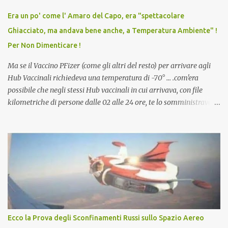
vaccino usato per minacciare i mezzi di sussistenza, il lavoro o la
Era un po' come l' Amaro del Capo, era "spettacolare
scuola. Non avevamo mai visto un vaccino che permettesse a un
Ghiacciato, ma andava bene anche, a Temperatura Ambiente" !
dodicenne di ignorare il consenso dei genitori. Dopo tutti i vaccini
Per Non Dimenticare !
che abbiamo elencato sopra...
Ma se il Vaccino PFizer (come gli altri del resto) per arrivare agli
Hub Vaccinali richiedeva una temperatura di -70° ... .com'era
possibile che negli stessi Hub vaccinali in cui arrivava, con file
kilometriche di persone dalle 02 alle 24 ore, te lo somministravano
in Agosto con + 40° ? Ricordate i Camioncini di Gelati affittati per
lo scopo della temperatura? Qualcuno a suo tempo ribattezzo' il
Vaccino come: l' Amaro del Capo, era "spettacolare Ghiacciato, ma
andava bene anche, a Temperatura Ambiente"! Riproponiamo
l'articolo per NON Dimenticare!
Ecco la Prova degli Sconfinamenti Russi sullo Spazio Aereo