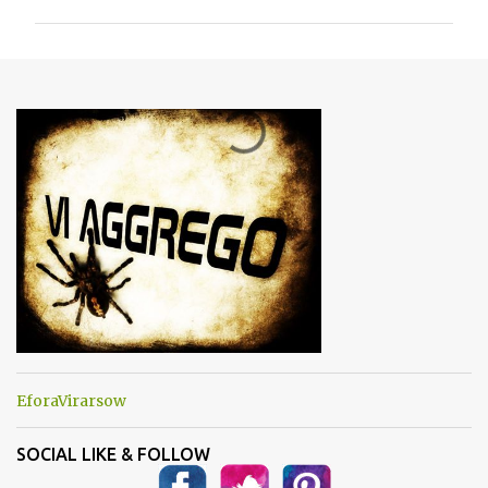
m
m
e
n
t
i
EforaVirarsow
SOCIAL LIKE & FOLLOW