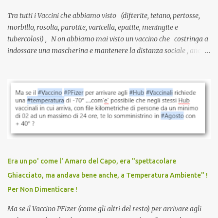
Tra tutti i Vaccini che abbiamo visto (difterite, tetano, pertosse,
morbillo, rosolia, parotite, varicella, epatite, meningite e
tubercolosi) , N on abbiamo mai visto un vaccino che costringa a
indossare una mascherina e mantenere la distanza sociale , anche
quando eri completamente vaccinato… Non avevamo mai sentito
parlare di un vaccino che diffonda il virus anche dopo la
vaccinazione. Non avevamo mai sentito parlare di ricompense,
sconti, incentivi per vaccinarsi. Non avevamo mai visto
discriminazioni per coloro che non l’hanno fatto. Se non sei stato
vaccinato, nessuno aveva prima cercato di farti sentire una
persona cattiva. Non avevamo mai visto un vaccino che minacci le
relazioni tra familiari, colleghi e amici. Non avevamo mai visto un
vaccino usato per minacciare i mezzi di sussistenza, il lavoro o la
Era un po' come l' Amaro del Capo, era "spettacolare
scuola. Non avevamo mai visto un vaccino che permettesse a un
Ghiacciato, ma andava bene anche, a Temperatura Ambiente" !
dodicenne di ignorare il consenso dei genitori. Dopo tutti i vaccini
Per Non Dimenticare !
che abbiamo elencato sopra...
Ma se il Vaccino PFizer (come gli altri del resto) per arrivare agli