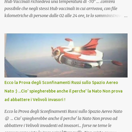
Hub Vaccinali richiedeva una temperatura di -70° ... .com'era
possibile che negli stessi Hub vaccinali in cui arrivava, con file
kilometriche di persone dalle 02 alle 24 ore, te lo somministravano
in Agosto con + 40° ? Ricordate i Camioncini di Gelati affittati per
lo scopo della temperatura? Qualcuno a suo tempo ribattezzo' il
Vaccino come: l' Amaro del Capo, era "spettacolare Ghiacciato, ma
andava bene anche, a Temperatura Ambiente"! Riproponiamo
l'articolo per NON Dimenticare!
Ecco la Prova degli Sconfinamenti Russi sullo Spazio Aereo
Nato :) ...Cio' spiegherebbe anche il perche' la Nato Non prova
ad abbattere i Velivoli invasori !
Ecco la Prova degli Sconfinamenti Russi sullo Spazio Aereo Nato
😛 ... Cio' spiegherebbe anche il perche' la Nato Non prova ad
abbattere i Velivoli invadenti ed invasori... forse ne teme le