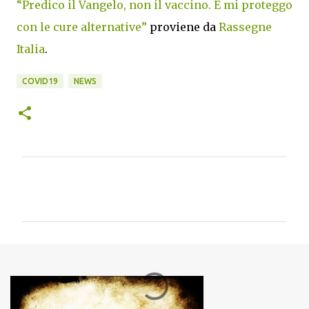
“Predico il Vangelo, non il vaccino. E mi proteggo
con le cure alternative”
proviene da
Rassegne
Italia
.
COVID19
NEWS
C
o
m
m
e
n
t