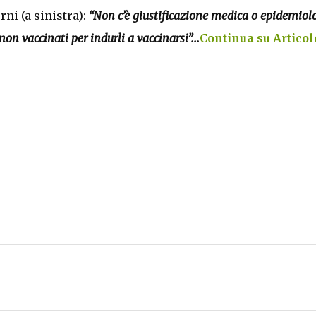
rni (a sinistra):
“Non c’è giustificazione medica o epidemiol
non vaccinati per indurli a vaccinarsi”...
Continua su Articol