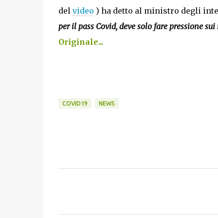
del
video
) ha detto al ministro degli inte
per il pass Covid, deve solo fare pressione sui 
Originale...
COVID19
NEWS
C
o
m