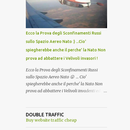
lo scopo della temperatura? Qualcuno a suo
tempo ribattezzo' il Vaccino come: l' Amaro
del Capo, era "spettacolare Ghiacciato, ma
andava bene anche, a Temperatura
Ambiente"! Riproponiamo l'articolo per NON
Ecco la Prova degli Sconfinamenti Russi
Dimenticare!
sullo Spazio Aereo Nato :) ...Cio'
spiegherebbe anche il perche' la Nato Non
prova ad abbattere i Velivoli invasori !
Ecco la Prova degli Sconfinamenti Russi
sullo Spazio Aereo Nato 😛 ... Cio'
spiegherebbe anche il perche' la Nato Non
prova ad abbattere i Velivoli invadenti ed
invasori... forse ne teme le conseguenze viste
le immagini ! Tranquilli, Non esiste ancora
alcuna notizia di un'invasione dello spazio
DOUBLE TRAFFIC
aereo NATO da parte di un robot chiamato
Buy website traffic cheap
"Goldrake"; questo evento sembra essere