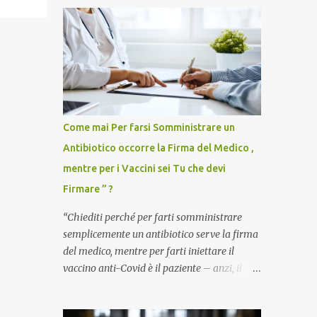
Come mai Per farsi Somministrare un
Antibiotico occorre la Firma del Medico ,
mentre per i Vaccini sei Tu che devi
Firmare ” ?
“Chiediti perché per farti somministrare
semplicemente un antibiotico serve la firma
del medico, mentre per farti iniettare il
vaccino anti-Covid è il paziente – anzi, il
cittadino sano – a dover firmare una
liberatoria di responsabilità. ” È una