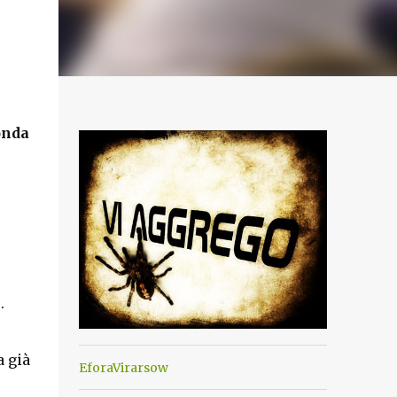
onda
e.
a già
EforaVirarsow