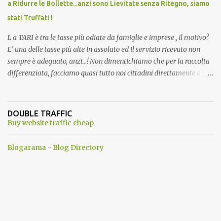
a Ridurre le Bollette...anzi sono Lievitate senza Ritegno, siamo
stati Truffati !
L a TARI è tra le tasse più odiate da famiglie e imprese , il motivo?
E’ una delle tasse più alte in assoluto ed il servizio ricevuto non
sempre è adeguato, anzi…! Non dimentichiamo che per la raccolta
differenziata, facciamo quasi tutto noi cittadini direttamente a
casa, abbiamo dovuto trovare posto per tenere in casa una serie di
mastelli di vario colore (perché non tutti hanno un posto esterno
come terrazzi o giardini). Inoltre dobbiamo perdere tempo a
DOUBLE TRAFFIC
dividere tutti i materiali. ...e lo facevamo inizialmente anche con
Buy website traffic cheap
piacere. Del resto ci era stato assicurato che differenziando
avremmo pagato tutti di meno . Ma quando mai? Ogni anno
Blogarama - Blog Directory
aumentano senza ritegno la tari ! Dopo aver fatto tutto questo
lavoro, come ti ripagano? Aumentando le Bollette Tari sino allo
sdegno. Ma perche' allora differenziare ancora? a questo punto ci
riteniamo presi in giro, contro ogni promessa fatta...insomma una
vera vergogna . Se questo non bastasse, in alcuni comuni, dove si
utilizzavano 3 ...