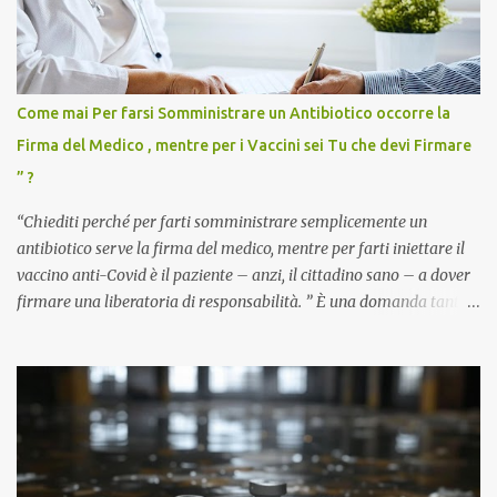
Come mai Per farsi Somministrare un Antibiotico occorre la
Firma del Medico , mentre per i Vaccini sei Tu che devi Firmare
” ?
“Chiediti perché per farti somministrare semplicemente un
antibiotico serve la firma del medico, mentre per farti iniettare il
vaccino anti-Covid è il paziente – anzi, il cittadino sano – a dover
firmare una liberatoria di responsabilità. ” È una domanda tanto
semplice quanto devastante quella posta dal dottor Andrea
Stramezzi, medico, che ha curato migliaia di pazienti durante la
pandemia. Un interrogativo che dovrebbe scuotere chiunque abbia
ancora il coraggio di pensare con la propria testa. Per il vaccino
anti-Covid, un pro-farmaco, con autorizzazione condizionata,
sviluppato in tempi record, con tecnologie mai utilizzate prima su
larga scala, ancora oggetto di studio e di discussione