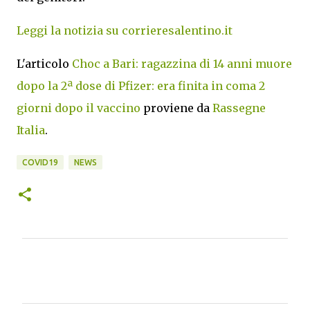
Leggi la notizia su corrieresalentino.it
L'articolo
Choc a Bari: ragazzina di 14 anni muore
dopo la 2ª dose di Pfizer: era finita in coma 2
giorni dopo il vaccino
proviene da
Rassegne
Italia
.
COVID19
NEWS
C
o
m