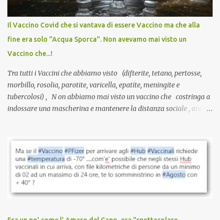
internazionale serve solo una firma. La tua. Lo si somministra
anche a persone sane, giovani, senza fattori di rischio, spesso già
Il Vaccino Covid che si vantava di essere Vaccino ma che alla
guarite da un’infezione naturale . Ma non serve una visita, non
fine era solo "Acqua Sporca". Non avevamo mai visto un
serve una prescrizione. Non c’è diagnosi. Non c’è presa in carico.
Vaccino che...!
L’unico atto richiesto è una fi...
Tra tutti i Vaccini che abbiamo visto (difterite, tetano, pertosse,
morbillo, rosolia, parotite, varicella, epatite, meningite e
tubercolosi) , N on abbiamo mai visto un vaccino che costringa a
indossare una mascherina e mantenere la distanza sociale , anche
quando eri completamente vaccinato… Non avevamo mai sentito
parlare di un vaccino che diffonda il virus anche dopo la
vaccinazione. Non avevamo mai sentito parlare di ricompense,
sconti, incentivi per vaccinarsi. Non avevamo mai visto
discriminazioni per coloro che non l’hanno fatto. Se non sei stato
vaccinato, nessuno aveva prima cercato di farti sentire una
persona cattiva. Non avevamo mai visto un vaccino che minacci le
relazioni tra familiari, colleghi e amici. Non avevamo mai visto un
vaccino usato per minacciare i mezzi di sussistenza, il lavoro o la