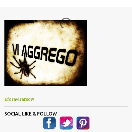
m
e
n
t
i
EforaVirarsow
SOCIAL LIKE & FOLLOW