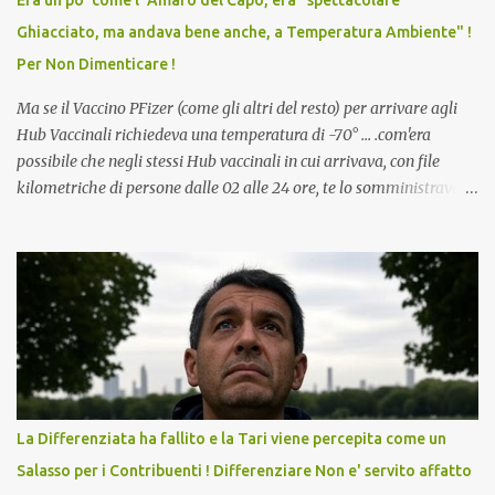
Era un po' come l' Amaro del Capo, era "spettacolare
scuola. Non avevamo mai visto un vaccino che permettesse a un
Ghiacciato, ma andava bene anche, a Temperatura Ambiente" !
dodicenne di ignorare il consenso dei genitori. Dopo tutti i vaccini
Per Non Dimenticare !
che abbiamo elencato sopra...
Ma se il Vaccino PFizer (come gli altri del resto) per arrivare agli
Hub Vaccinali richiedeva una temperatura di -70° ... .com'era
possibile che negli stessi Hub vaccinali in cui arrivava, con file
kilometriche di persone dalle 02 alle 24 ore, te lo somministravano
in Agosto con + 40° ? Ricordate i Camioncini di Gelati affittati per
lo scopo della temperatura? Qualcuno a suo tempo ribattezzo' il
Vaccino come: l' Amaro del Capo, era "spettacolare Ghiacciato, ma
andava bene anche, a Temperatura Ambiente"! Riproponiamo
l'articolo per NON Dimenticare!
La Differenziata ha fallito e la Tari viene percepita come un
Salasso per i Contribuenti ! Differenziare Non e' servito affatto