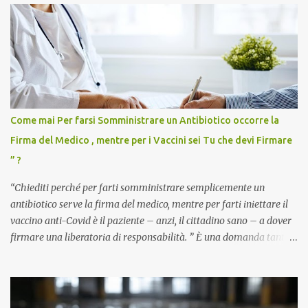
Come mai Per farsi Somministrare un Antibiotico occorre la
Firma del Medico , mentre per i Vaccini sei Tu che devi Firmare
” ?
“Chiediti perché per farti somministrare semplicemente un
antibiotico serve la firma del medico, mentre per farti iniettare il
vaccino anti-Covid è il paziente – anzi, il cittadino sano – a dover
firmare una liberatoria di responsabilità. ” È una domanda tanto
semplice quanto devastante quella posta dal dottor Andrea
Stramezzi, medico, che ha curato migliaia di pazienti durante la
pandemia. Un interrogativo che dovrebbe scuotere chiunque abbia
ancora il coraggio di pensare con la propria testa. Per il vaccino