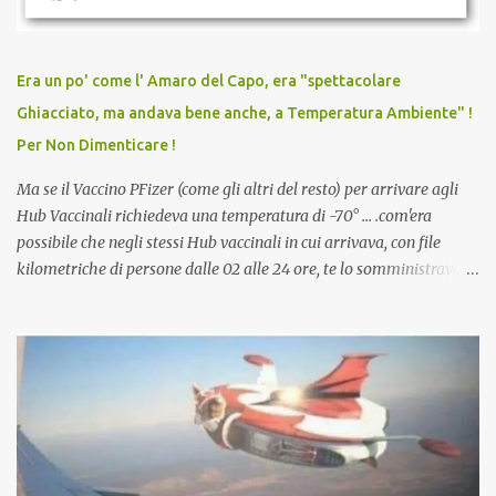
persona cattiva. Non avevamo mai visto un vaccino che minacci le
relazioni tra familiari, colleghi e amici. Non avevamo mai visto un
vaccino usato per minacciare i mezzi di sussistenza, il lavoro o la
Era un po' come l' Amaro del Capo, era "spettacolare
scuola. Non avevamo mai visto un vaccino che permettesse a un
Ghiacciato, ma andava bene anche, a Temperatura Ambiente" !
dodicenne di ignorare il consenso dei genitori. Dopo tutti i vaccini
Per Non Dimenticare !
che abbiamo elencato sopra...
Ma se il Vaccino PFizer (come gli altri del resto) per arrivare agli
Hub Vaccinali richiedeva una temperatura di -70° ... .com'era
possibile che negli stessi Hub vaccinali in cui arrivava, con file
kilometriche di persone dalle 02 alle 24 ore, te lo somministravano
in Agosto con + 40° ? Ricordate i Camioncini di Gelati affittati per
lo scopo della temperatura? Qualcuno a suo tempo ribattezzo' il
Vaccino come: l' Amaro del Capo, era "spettacolare Ghiacciato, ma
andava bene anche, a Temperatura Ambiente"! Riproponiamo
l'articolo per NON Dimenticare!