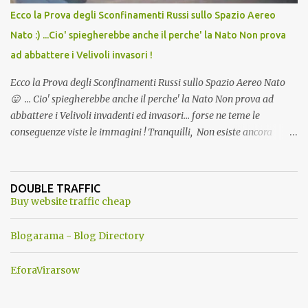
Ecco la Prova degli Sconfinamenti Russi sullo Spazio Aereo
Nato :) ...Cio' spiegherebbe anche il perche' la Nato Non prova
ad abbattere i Velivoli invasori !
Ecco la Prova degli Sconfinamenti Russi sullo Spazio Aereo Nato
😛 ... Cio' spiegherebbe anche il perche' la Nato Non prova ad
abbattere i Velivoli invadenti ed invasori... forse ne teme le
conseguenze viste le immagini ! Tranquilli, Non esiste ancora
alcuna notizia di un'invasione dello spazio aereo NATO da parte di
un robot chiamato "Goldrake"; questo evento sembra essere
ancora una fantasia Nato o forse una "False Flag", per provocare
DOUBLE TRAFFIC
una guerra mondiale che difficilmente da menti sane, potrebbe
Buy website traffic cheap
scoccare ! !
Blogarama - Blog Directory
EforaVirarsow