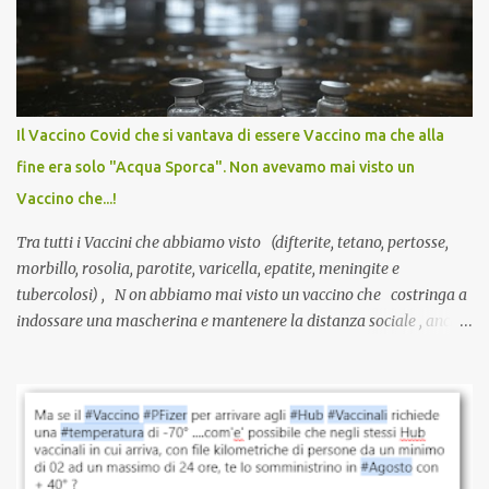
anti-Covid, un pro-farmaco, con autorizzazione condizionata,
sviluppato in tempi record, con tecnologie mai utilizzate prima su
larga scala, ancora oggetto di studio e di discussione
internazionale serve solo una firma. La tua. Lo si somministra
anche a persone sane, giovani, senza fattori di rischio, spesso già
Il Vaccino Covid che si vantava di essere Vaccino ma che alla
guarite da un’infezione naturale . Ma non serve una visita, non
fine era solo "Acqua Sporca". Non avevamo mai visto un
serve una prescrizione. Non c’è diagnosi. Non c’è presa in carico.
Vaccino che...!
L’unico atto richiesto è una fi...
Tra tutti i Vaccini che abbiamo visto (difterite, tetano, pertosse,
morbillo, rosolia, parotite, varicella, epatite, meningite e
tubercolosi) , N on abbiamo mai visto un vaccino che costringa a
indossare una mascherina e mantenere la distanza sociale , anche
quando eri completamente vaccinato… Non avevamo mai sentito
parlare di un vaccino che diffonda il virus anche dopo la
vaccinazione. Non avevamo mai sentito parlare di ricompense,
sconti, incentivi per vaccinarsi. Non avevamo mai visto
discriminazioni per coloro che non l’hanno fatto. Se non sei stato
vaccinato, nessuno aveva prima cercato di farti sentire una