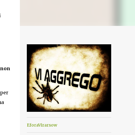
i
 non
 per
na
EforaVirarsow