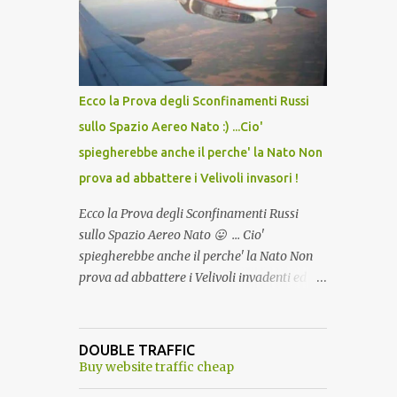
lo scopo della temperatura? Qualcuno a suo
tempo ribattezzo' il Vaccino come: l' Amaro
del Capo, era "spettacolare Ghiacciato, ma
andava bene anche, a Temperatura
Ambiente"! Riproponiamo l'articolo per NON
Ecco la Prova degli Sconfinamenti Russi
Dimenticare!
sullo Spazio Aereo Nato :) ...Cio'
spiegherebbe anche il perche' la Nato Non
prova ad abbattere i Velivoli invasori !
Ecco la Prova degli Sconfinamenti Russi
sullo Spazio Aereo Nato 😛 ... Cio'
spiegherebbe anche il perche' la Nato Non
prova ad abbattere i Velivoli invadenti ed
invasori... forse ne teme le conseguenze viste
le immagini ! Tranquilli, Non esiste ancora
alcuna notizia di un'invasione dello spazio
DOUBLE TRAFFIC
aereo NATO da parte di un robot chiamato
Buy website traffic cheap
"Goldrake"; questo evento sembra essere