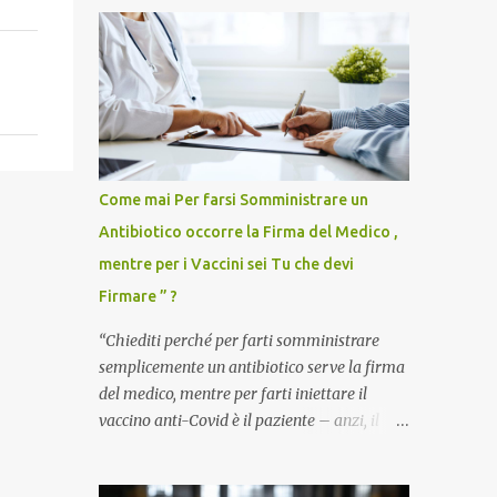
Come mai Per farsi Somministrare un
Antibiotico occorre la Firma del Medico ,
mentre per i Vaccini sei Tu che devi
Firmare ” ?
“Chiediti perché per farti somministrare
semplicemente un antibiotico serve la firma
del medico, mentre per farti iniettare il
vaccino anti-Covid è il paziente – anzi, il
cittadino sano – a dover firmare una
liberatoria di responsabilità. ” È una