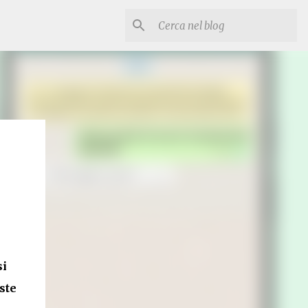
si
ste