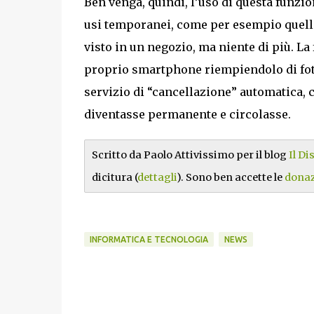
Ben venga, quindi, l’uso di questa funzi
usi temporanei, come per esempio quelle
visto in un negozio, ma niente di più. L
proprio smartphone riempiendolo di fot
servizio di “cancellazione” automatica, 
diventasse permanente e circolasse.
Scritto da Paolo Attivissimo per il blog
Il D
dicitura (
dettagli
). Sono ben accette le
donaz
INFORMATICA E TECNOLOGIA
NEWS