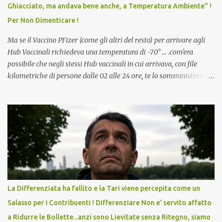
Ghiacciato, ma andava bene anche, a Temperatura Ambiente" !
dodicenne di ignorare il consenso dei genitori. Dopo tutti i vaccini
Per Non Dimenticare !
che abbiamo elencato sopra...
Ma se il Vaccino PFizer (come gli altri del resto) per arrivare agli
Hub Vaccinali richiedeva una temperatura di -70° ... .com'era
possibile che negli stessi Hub vaccinali in cui arrivava, con file
kilometriche di persone dalle 02 alle 24 ore, te lo somministravano
in Agosto con + 40° ? Ricordate i Camioncini di Gelati affittati per
lo scopo della temperatura? Qualcuno a suo tempo ribattezzo' il
Vaccino come: l' Amaro del Capo, era "spettacolare Ghiacciato, ma
andava bene anche, a Temperatura Ambiente"! Riproponiamo
l'articolo per NON Dimenticare!
La Differenziata ha fallito e la Tari viene percepita come un
Salasso per i Contribuenti ! Differenziare Non e' servito affatto
a Ridurre le Bollette...anzi sono Lievitate senza Ritegno, siamo