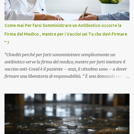
Come mai Per farsi Somministrare un Antibiotico occorre la
Firma del Medico , mentre per i Vaccini sei Tu che devi Firmare
” ?
“Chiediti perché per farti somministrare semplicemente un
antibiotico serve la firma del medico, mentre per farti iniettare il
vaccino anti-Covid è il paziente – anzi, il cittadino sano – a dover
firmare una liberatoria di responsabilità. ” È una domanda tanto
semplice quanto devastante quella posta dal dottor Andrea
Stramezzi, medico, che ha curato migliaia di pazienti durante la
pandemia. Un interrogativo che dovrebbe scuotere chiunque abbia
ancora il coraggio di pensare con la propria testa. Per il vaccino
anti-Covid, un pro-farmaco, con autorizzazione condizionata,
sviluppato in tempi record, con tecnologie mai utilizzate prima su
larga scala, ancora oggetto di studio e di discussione
internazionale serve solo una firma. La tua. Lo si somministra