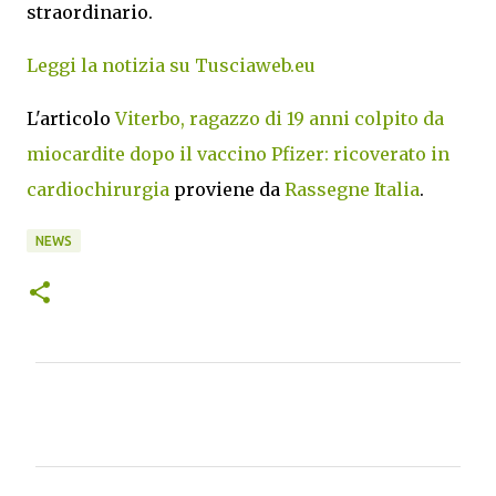
straordinario.
Leggi la notizia su Tusciaweb.eu
L'articolo
Viterbo, ragazzo di 19 anni colpito da
miocardite dopo il vaccino Pfizer: ricoverato in
cardiochirurgia
proviene da
Rassegne Italia
.
NEWS
C
o
m
m