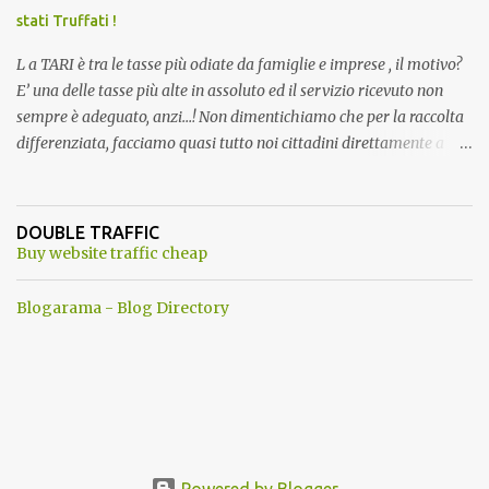
stati Truffati !
L a TARI è tra le tasse più odiate da famiglie e imprese , il motivo?
E’ una delle tasse più alte in assoluto ed il servizio ricevuto non
sempre è adeguato, anzi…! Non dimentichiamo che per la raccolta
differenziata, facciamo quasi tutto noi cittadini direttamente a
casa, abbiamo dovuto trovare posto per tenere in casa una serie di
mastelli di vario colore (perché non tutti hanno un posto esterno
come terrazzi o giardini). Inoltre dobbiamo perdere tempo a
DOUBLE TRAFFIC
dividere tutti i materiali. ...e lo facevamo inizialmente anche con
Buy website traffic cheap
piacere. Del resto ci era stato assicurato che differenziando
avremmo pagato tutti di meno . Ma quando mai? Ogni anno
Blogarama - Blog Directory
aumentano senza ritegno la tari ! Dopo aver fatto tutto questo
lavoro, come ti ripagano? Aumentando le Bollette Tari sino allo
sdegno. Ma perche' allora differenziare ancora? a questo punto ci
riteniamo presi in giro, contro ogni promessa fatta...insomma una
vera vergogna . Se questo non bastasse, in alcuni comuni, dove si
utilizzavano 3 ...