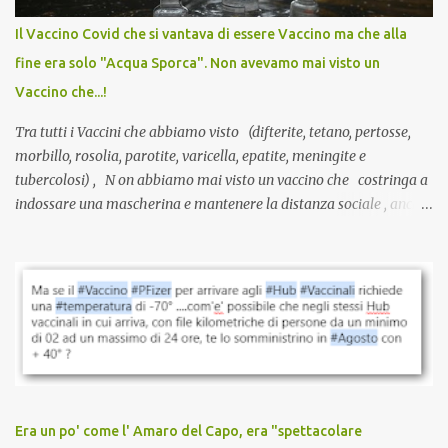
anche a persone sane, giovani, senza fattori di rischio, spesso già
Il Vaccino Covid che si vantava di essere Vaccino ma che alla
guarite da un’infezione naturale . Ma non serve una visita, non
fine era solo "Acqua Sporca". Non avevamo mai visto un
serve una prescrizione. Non c’è diagnosi. Non c’è presa in carico.
Vaccino che...!
L’unico atto richiesto è una fi...
Tra tutti i Vaccini che abbiamo visto (difterite, tetano, pertosse,
morbillo, rosolia, parotite, varicella, epatite, meningite e
tubercolosi) , N on abbiamo mai visto un vaccino che costringa a
indossare una mascherina e mantenere la distanza sociale , anche
quando eri completamente vaccinato… Non avevamo mai sentito
parlare di un vaccino che diffonda il virus anche dopo la
vaccinazione. Non avevamo mai sentito parlare di ricompense,
sconti, incentivi per vaccinarsi. Non avevamo mai visto
discriminazioni per coloro che non l’hanno fatto. Se non sei stato
vaccinato, nessuno aveva prima cercato di farti sentire una
persona cattiva. Non avevamo mai visto un vaccino che minacci le
relazioni tra familiari, colleghi e amici. Non avevamo mai visto un
vaccino usato per minacciare i mezzi di sussistenza, il lavoro o la
Era un po' come l' Amaro del Capo, era "spettacolare
scuola. Non avevamo mai visto un vaccino che permettesse a un