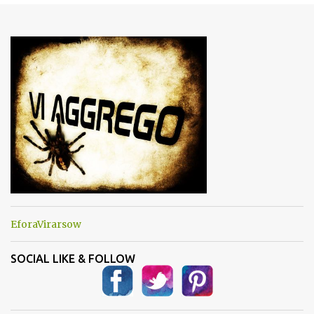
e
n
t
i
EforaVirarsow
SOCIAL LIKE & FOLLOW