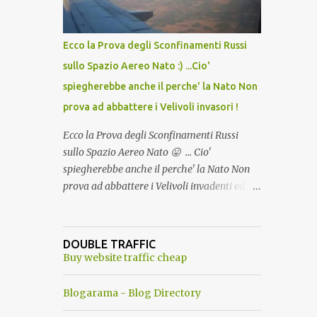
del Capo, era "spettacolare Ghiacciato, ma
andava bene anche, a Temperatura
Ambiente"! Riproponiamo l'articolo per NON
Ecco la Prova degli Sconfinamenti Russi
Dimenticare!
sullo Spazio Aereo Nato :) ...Cio'
spiegherebbe anche il perche' la Nato Non
prova ad abbattere i Velivoli invasori !
Ecco la Prova degli Sconfinamenti Russi
sullo Spazio Aereo Nato 😛 ... Cio'
spiegherebbe anche il perche' la Nato Non
prova ad abbattere i Velivoli invadenti ed
invasori... forse ne teme le conseguenze viste
le immagini ! Tranquilli, Non esiste ancora
alcuna notizia di un'invasione dello spazio
DOUBLE TRAFFIC
aereo NATO da parte di un robot chiamato
Buy website traffic cheap
"Goldrake"; questo evento sembra essere
ancora una fantasia Nato o forse una "False
Blogarama - Blog Directory
Flag", per provocare una guerra mondiale