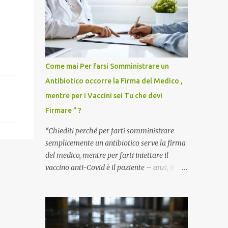
Come mai Per farsi Somministrare un
Antibiotico occorre la Firma del Medico ,
mentre per i Vaccini sei Tu che devi
Firmare ” ?
“Chiediti perché per farti somministrare
semplicemente un antibiotico serve la firma
del medico, mentre per farti iniettare il
vaccino anti-Covid è il paziente – anzi, il
cittadino sano – a dover firmare una
liberatoria di responsabilità. ” È una
domanda tanto semplice quanto devastante
quella posta dal dottor Andrea Stramezzi,