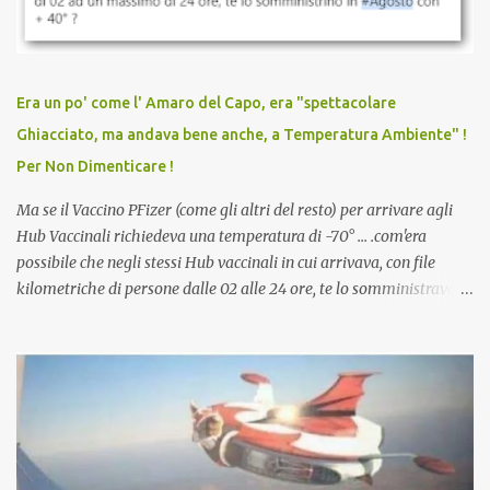
vaccinato, nessuno aveva prima cercato di farti sentire una
persona cattiva. Non avevamo mai visto un vaccino che minacci le
relazioni tra familiari, colleghi e amici. Non avevamo mai visto un
vaccino usato per minacciare i mezzi di sussistenza, il lavoro o la
Era un po' come l' Amaro del Capo, era "spettacolare
scuola. Non avevamo mai visto un vaccino che permettesse a un
Ghiacciato, ma andava bene anche, a Temperatura Ambiente" !
dodicenne di ignorare il consenso dei genitori. Dopo tutti i vaccini
Per Non Dimenticare !
che abbiamo elencato sopra...
Ma se il Vaccino PFizer (come gli altri del resto) per arrivare agli
Hub Vaccinali richiedeva una temperatura di -70° ... .com'era
possibile che negli stessi Hub vaccinali in cui arrivava, con file
kilometriche di persone dalle 02 alle 24 ore, te lo somministravano
in Agosto con + 40° ? Ricordate i Camioncini di Gelati affittati per
lo scopo della temperatura? Qualcuno a suo tempo ribattezzo' il
Vaccino come: l' Amaro del Capo, era "spettacolare Ghiacciato, ma
andava bene anche, a Temperatura Ambiente"! Riproponiamo
l'articolo per NON Dimenticare!