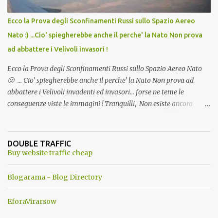
Ecco la Prova degli Sconfinamenti Russi sullo Spazio Aereo
Nato :) ...Cio' spiegherebbe anche il perche' la Nato Non prova
ad abbattere i Velivoli invasori !
Ecco la Prova degli Sconfinamenti Russi sullo Spazio Aereo Nato
😛 ... Cio' spiegherebbe anche il perche' la Nato Non prova ad
abbattere i Velivoli invadenti ed invasori... forse ne teme le
conseguenze viste le immagini ! Tranquilli, Non esiste ancora
alcuna notizia di un'invasione dello spazio aereo NATO da parte di
un robot chiamato "Goldrake"; questo evento sembra essere
ancora una fantasia Nato o forse una "False Flag", per provocare
DOUBLE TRAFFIC
una guerra mondiale che difficilmente da menti sane, potrebbe
Buy website traffic cheap
scoccare ! !
Blogarama - Blog Directory
EforaVirarsow