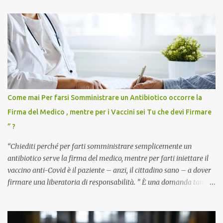
Come mai Per farsi Somministrare un Antibiotico occorre la
Firma del Medico , mentre per i Vaccini sei Tu che devi Firmare
” ?
“Chiediti perché per farti somministrare semplicemente un
antibiotico serve la firma del medico, mentre per farti iniettare il
vaccino anti-Covid è il paziente – anzi, il cittadino sano – a dover
firmare una liberatoria di responsabilità. ” È una domanda tanto
semplice quanto devastante quella posta dal dottor Andrea
Stramezzi, medico, che ha curato migliaia di pazienti durante la
pandemia. Un interrogativo che dovrebbe scuotere chiunque abbia