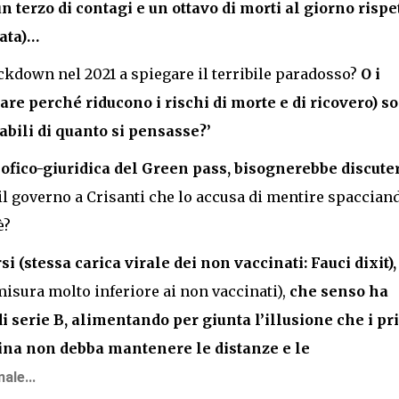
 terzo di contagi e un ottavo di morti al giorno rispe
nata)…
ockdown nel 2021 a spiegare il terribile paradosso?
O i
e perché riducono i rischi di morte e di ricovero) s
abili di quanto si pensasse?’
osofico-giuridica del Green pass, bisognerebbe discute
il governo a Crisanti che lo accusa di mentire spaccian
è?
 (stessa carica virale dei non vaccinati: Fauci dixit),
misura molto inferiore ai non vaccinati),
che senso ha
 di serie B, alimentando per giunta l’illusione che i pr
cina non debba mantenere le distanze e le
ale...