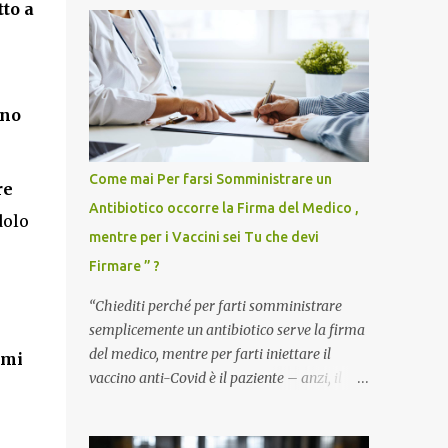
tto a
ono
Come mai Per farsi Somministrare un
re
Antibiotico occorre la Firma del Medico ,
dolo
mentre per i Vaccini sei Tu che devi
Firmare ” ?
“Chiediti perché per farti somministrare
semplicemente un antibiotico serve la firma
del medico, mentre per farti iniettare il
imi
vaccino anti-Covid è il paziente – anzi, il
cittadino sano – a dover firmare una
liberatoria di responsabilità. ” È una