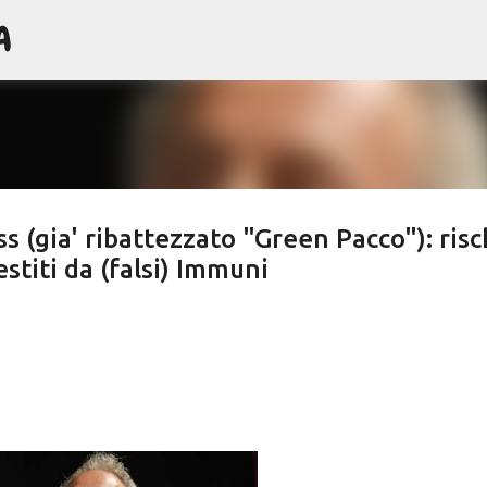
A
Passa ai contenuti principali
s (gia' ribattezzato "Green Pacco"): risc
stiti da (falsi) Immuni