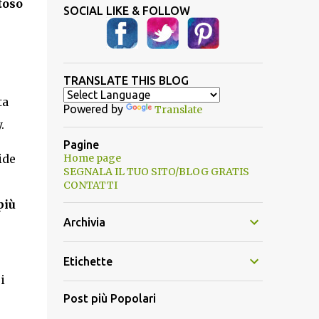
toso
SOCIAL LIKE & FOLLOW
TRANSLATE THIS BLOG
ta
Powered by
Translate
.
Pagine
ide
Home page
SEGNALA IL TUO SITO/BLOG GRATIS
CONTATTI
più
Archivia
Etichette
i
Post più Popolari