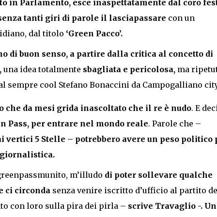
ito in Parlamento,
esce inaspettatamente dal coro fes
enza tanti giri di parole il lasciapassare
con un
idiano, dal titolo
‘Green Pacco’.
 di buon senso, a partire dalla critica al concetto di
,
una idea totalmente
sbagliata e pericolosa,
ma ripetu
dal sempre cool Stefano Bonaccini da Campogalliano city
 che da mesi grida inascoltato che il re è nudo
. E dec
een Pass, per entrare nel mondo reale
. Parole che –
i vertici 5 Stelle – potrebbero avere un peso politico 
giornalistica.
 greenpassmunito, m’illudo
di poter sollevare qualche
e ci circonda
senza venire iscritto d’ufficio al partito de
o con loro sulla pira dei pirla –
scrive Travaglio -. Un