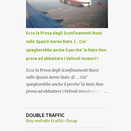
lo scopo della temperatura? Qualcuno a suo
tempo ribattezzo' il Vaccino come: l' Amaro
del Capo, era "spettacolare Ghiacciato, ma
andava bene anche, a Temperatura
Ambiente"! Riproponiamo l'articolo per NON
Ecco la Prova degli Sconfinamenti Russi
Dimenticare!
sullo Spazio Aereo Nato :) ...Cio'
spiegherebbe anche il perche' la Nato Non
prova ad abbattere i Velivoli invasori !
Ecco la Prova degli Sconfinamenti Russi
sullo Spazio Aereo Nato 😛 ... Cio'
spiegherebbe anche il perche' la Nato Non
prova ad abbattere i Velivoli invadenti ed
invasori... forse ne teme le conseguenze viste
le immagini ! Tranquilli, Non esiste ancora
alcuna notizia di un'invasione dello spazio
DOUBLE TRAFFIC
aereo NATO da parte di un robot chiamato
Buy website traffic cheap
"Goldrake"; questo evento sembra essere