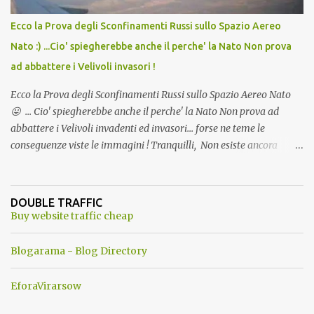
Ecco la Prova degli Sconfinamenti Russi sullo Spazio Aereo
Nato :) ...Cio' spiegherebbe anche il perche' la Nato Non prova
ad abbattere i Velivoli invasori !
Ecco la Prova degli Sconfinamenti Russi sullo Spazio Aereo Nato
😛 ... Cio' spiegherebbe anche il perche' la Nato Non prova ad
abbattere i Velivoli invadenti ed invasori... forse ne teme le
conseguenze viste le immagini ! Tranquilli, Non esiste ancora
alcuna notizia di un'invasione dello spazio aereo NATO da parte di
un robot chiamato "Goldrake"; questo evento sembra essere
ancora una fantasia Nato o forse una "False Flag", per provocare
DOUBLE TRAFFIC
una guerra mondiale che difficilmente da menti sane, potrebbe
Buy website traffic cheap
scoccare ! !
Blogarama - Blog Directory
EforaVirarsow