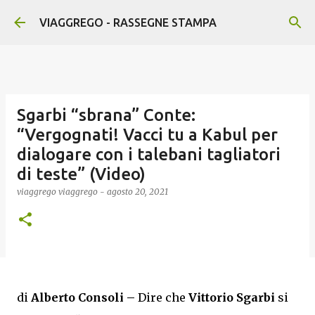
Passa ai contenuti principali
VIAGGREGO - RASSEGNE STAMPA
Sgarbi “sbrana” Conte:
“Vergognati! Vacci tu a Kabul per
dialogare con i talebani tagliatori
di teste” (Video)
viaggrego
viaggrego
-
agosto 20, 2021
di
Alberto Consoli –
Dire che
Vittorio Sgarbi
si