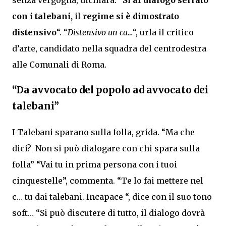
senza vergogna, dichiara: “
Sì al dialogo serrato
con i talebani,
il
regime si è dimostrato
distensivo
“. “
Distensivo un ca…
“, urla il critico
d’arte, candidato nella squadra del centrodestra
alle Comunali di Roma.
“Da avvocato del popolo ad avvocato dei
talebani”
I Talebani sparano sulla folla, grida. “Ma che
dici? Non si può dialogare con chi spara sulla
folla” “Vai tu in prima persona con i tuoi
cinquestelle”, commenta. “Te lo fai mettere nel
c… tu dai talebani. Incapace “, dice con il suo tono
soft… “Si può discutere di tutto, il dialogo dovrà