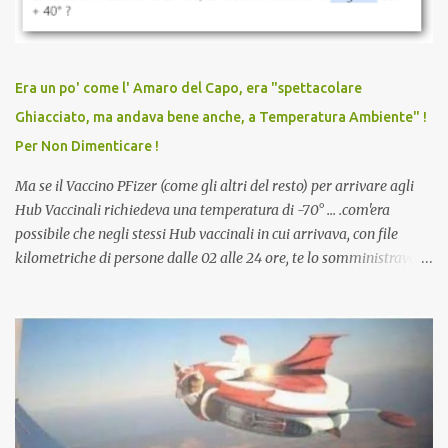
vaccinato, nessuno aveva prima cercato di farti sentire una
persona cattiva. Non avevamo mai visto un vaccino che minacci le
relazioni tra familiari, colleghi e amici. Non avevamo mai visto un
vaccino usato per minacciare i mezzi di sussistenza, il lavoro o la
Era un po' come l' Amaro del Capo, era "spettacolare
scuola. Non avevamo mai visto un vaccino che permettesse a un
Ghiacciato, ma andava bene anche, a Temperatura Ambiente" !
dodicenne di ignorare il consenso dei genitori. Dopo tutti i vaccini
Per Non Dimenticare !
che abbiamo elencato sopra...
Ma se il Vaccino PFizer (come gli altri del resto) per arrivare agli
Hub Vaccinali richiedeva una temperatura di -70° ... .com'era
possibile che negli stessi Hub vaccinali in cui arrivava, con file
kilometriche di persone dalle 02 alle 24 ore, te lo somministravano
in Agosto con + 40° ? Ricordate i Camioncini di Gelati affittati per
lo scopo della temperatura? Qualcuno a suo tempo ribattezzo' il
Vaccino come: l' Amaro del Capo, era "spettacolare Ghiacciato, ma
andava bene anche, a Temperatura Ambiente"! Riproponiamo
l'articolo per NON Dimenticare!