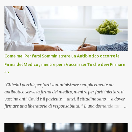
Come mai Per farsi Somministrare un Antibiotico occorre la
Firma del Medico , mentre per i Vaccini sei Tu che devi Firmare
” ?
“Chiediti perché per farti somministrare semplicemente un
antibiotico serve la firma del medico, mentre per farti iniettare il
vaccino anti-Covid è il paziente – anzi, il cittadino sano – a dover
firmare una liberatoria di responsabilità. ” È una domanda tanto
semplice quanto devastante quella posta dal dottor Andrea
Stramezzi, medico, che ha curato migliaia di pazienti durante la
pandemia. Un interrogativo che dovrebbe scuotere chiunque abbia