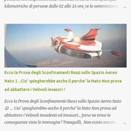
kilometriche di persone dalle 02 alle 24 ore, te lo somministravano
in Agosto con + 40° ? Ricordate i Camioncini di Gelati affittati per
lo scopo della temperatura? Qualcuno a suo tempo ribattezzo' il
Vaccino come: l' Amaro del Capo, era "spettacolare Ghiacciato, ma
andava bene anche, a Temperatura Ambiente"! Riproponiamo
l'articolo per NON Dimenticare!
Ecco la Prova degli Sconfinamenti Russi sullo Spazio Aereo
Nato :) ...Cio' spiegherebbe anche il perche' la Nato Non prova
ad abbattere i Velivoli invasori !
Ecco la Prova degli Sconfinamenti Russi sullo Spazio Aereo Nato
😛 ... Cio' spiegherebbe anche il perche' la Nato Non prova ad
abbattere i Velivoli invadenti ed invasori... forse ne teme le
conseguenze viste le immagini ! Tranquilli, Non esiste ancora
alcuna notizia di un'invasione dello spazio aereo NATO da parte di