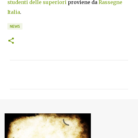
studenti delle superiori
proviene da
Rassegne
Italia
.
NEWS
C
o
m
m
e
n
t
i