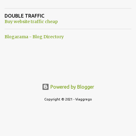
un robot chiamato "Goldrake"; questo evento sembra essere
ancora una fantasia Nato o forse una "False Flag", per provocare
DOUBLE TRAFFIC
una guerra mondiale che difficilmente da menti sane, potrebbe
Buy website traffic cheap
scoccare ! !
Blogarama - Blog Directory
Powered by Blogger
Copyright © 2021 - Viaggrego