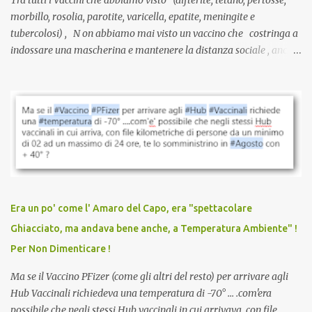
morbillo, rosolia, parotite, varicella, epatite, meningite e
tubercolosi) , N on abbiamo mai visto un vaccino che costringa a
indossare una mascherina e mantenere la distanza sociale , anche
quando eri completamente vaccinato… Non avevamo mai sentito
parlare di un vaccino che diffonda il virus anche dopo la
vaccinazione. Non avevamo mai sentito parlare di ricompense,
sconti, incentivi per vaccinarsi. Non avevamo mai visto
discriminazioni per coloro che non l’hanno fatto. Se non sei stato
vaccinato, nessuno aveva prima cercato di farti sentire una
persona cattiva. Non avevamo mai visto un vaccino che minacci le
relazioni tra familiari, colleghi e amici. Non avevamo mai visto un
vaccino usato per minacciare i mezzi di sussistenza, il lavoro o la
Era un po' come l' Amaro del Capo, era "spettacolare
scuola. Non avevamo mai visto un vaccino che permettesse a un
Ghiacciato, ma andava bene anche, a Temperatura Ambiente" !
dodicenne di ignorare il consenso dei genitori. Dopo tutti i vaccini
Per Non Dimenticare !
che abbiamo elencato sopra...
Ma se il Vaccino PFizer (come gli altri del resto) per arrivare agli
Hub Vaccinali richiedeva una temperatura di -70° ... .com'era
possibile che negli stessi Hub vaccinali in cui arrivava, con file