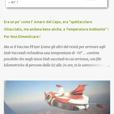
vaccinato, nessuno aveva prima cercato di farti sentire una
persona cattiva. Non avevamo mai visto un vaccino che minacci le
relazioni tra familiari, colleghi e amici. Non avevamo mai visto un
vaccino usato per minacciare i mezzi di sussistenza, il lavoro o la
Era un po' come l' Amaro del Capo, era "spettacolare
scuola. Non avevamo mai visto un vaccino che permettesse a un
Ghiacciato, ma andava bene anche, a Temperatura Ambiente" !
dodicenne di ignorare il consenso dei genitori. Dopo tutti i vaccini
Per Non Dimenticare !
che abbiamo elencato sopra...
Ma se il Vaccino PFizer (come gli altri del resto) per arrivare agli
Hub Vaccinali richiedeva una temperatura di -70° ... .com'era
possibile che negli stessi Hub vaccinali in cui arrivava, con file
kilometriche di persone dalle 02 alle 24 ore, te lo somministravano
in Agosto con + 40° ? Ricordate i Camioncini di Gelati affittati per
lo scopo della temperatura? Qualcuno a suo tempo ribattezzo' il
Vaccino come: l' Amaro del Capo, era "spettacolare Ghiacciato, ma
andava bene anche, a Temperatura Ambiente"! Riproponiamo
l'articolo per NON Dimenticare!