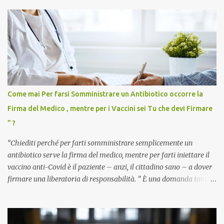
Come mai Per farsi Somministrare un Antibiotico occorre la
Firma del Medico , mentre per i Vaccini sei Tu che devi Firmare
” ?
“Chiediti perché per farti somministrare semplicemente un
antibiotico serve la firma del medico, mentre per farti iniettare il
vaccino anti-Covid è il paziente – anzi, il cittadino sano – a dover
firmare una liberatoria di responsabilità. ” È una domanda tanto
semplice quanto devastante quella posta dal dottor Andrea
Stramezzi, medico, che ha curato migliaia di pazienti durante la
pandemia. Un interrogativo che dovrebbe scuotere chiunque abbia