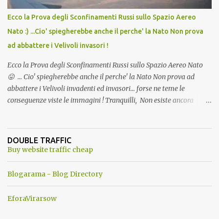
Ecco la Prova degli Sconfinamenti Russi sullo Spazio Aereo
Nato :) ...Cio' spiegherebbe anche il perche' la Nato Non prova
ad abbattere i Velivoli invasori !
Ecco la Prova degli Sconfinamenti Russi sullo Spazio Aereo Nato
😛 ... Cio' spiegherebbe anche il perche' la Nato Non prova ad
abbattere i Velivoli invadenti ed invasori... forse ne teme le
conseguenze viste le immagini ! Tranquilli, Non esiste ancora
alcuna notizia di un'invasione dello spazio aereo NATO da parte di
un robot chiamato "Goldrake"; questo evento sembra essere
ancora una fantasia Nato o forse una "False Flag", per provocare
DOUBLE TRAFFIC
una guerra mondiale che difficilmente da menti sane, potrebbe
Buy website traffic cheap
scoccare ! !
Blogarama - Blog Directory
EforaVirarsow