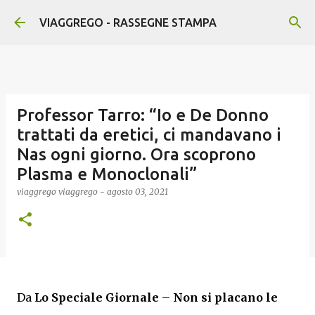
Passa ai contenuti principali
VIAGGREGO - RASSEGNE STAMPA
Professor Tarro: “Io e De Donno
trattati da eretici, ci mandavano i
Nas ogni giorno. Ora scoprono
Plasma e Monoclonali”
viaggrego
viaggrego
-
agosto 03, 2021
Da
Lo
Speciale Giornale
–
Non si placano le