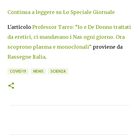
Continua a leggere su Lo Speciale Giornale
L'articolo
Professor Tarro: “Io e De Donno trattati
da eretici, ci mandavano i Nas ogni giorno. Ora
scoprono plasma e monoclonali”
proviene da
Rassegne Italia
.
COVID19
NEWS
SCIENZA
C
o
m