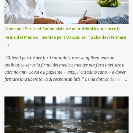
Come mai Per farsi Somministrare un Antibiotico occorre la
Firma del Medico , mentre per i Vaccini sei Tu che devi Firmare
” ?
“Chiediti perché per farti somministrare semplicemente un
antibiotico serve la firma del medico, mentre per farti iniettare il
vaccino anti-Covid è il paziente – anzi, il cittadino sano – a dover
firmare una liberatoria di responsabilità. ” È una domanda tanto
semplice quanto devastante quella posta dal dottor Andrea
Stramezzi, medico, che ha curato migliaia di pazienti durante la
pandemia. Un interrogativo che dovrebbe scuotere chiunque abbia
ancora il coraggio di pensare con la propria testa. Per il vaccino
anti-Covid, un pro-farmaco, con autorizzazione condizionata,
sviluppato in tempi record, con tecnologie mai utilizzate prima su
larga scala, ancora oggetto di studio e di discussione