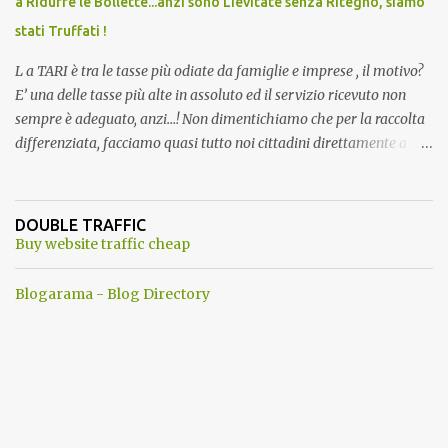
a Ridurre le Bollette...anzi sono Lievitate senza Ritegno, siamo
stati Truffati !
L a TARI è tra le tasse più odiate da famiglie e imprese , il motivo?
E’ una delle tasse più alte in assoluto ed il servizio ricevuto non
sempre è adeguato, anzi…! Non dimentichiamo che per la raccolta
differenziata, facciamo quasi tutto noi cittadini direttamente a
casa, abbiamo dovuto trovare posto per tenere in casa una serie di
mastelli di vario colore (perché non tutti hanno un posto esterno
come terrazzi o giardini). Inoltre dobbiamo perdere tempo a
DOUBLE TRAFFIC
dividere tutti i materiali. ...e lo facevamo inizialmente anche con
Buy website traffic cheap
piacere. Del resto ci era stato assicurato che differenziando
avremmo pagato tutti di meno . Ma quando mai? Ogni anno
Blogarama - Blog Directory
aumentano senza ritegno la tari ! Dopo aver fatto tutto questo
lavoro, come ti ripagano? Aumentando le Bollette Tari sino allo
sdegno. Ma perche' allora differenziare ancora? a questo punto ci
riteniamo presi in giro, contro ogni promessa fatta...insomma una
vera vergogna . Se questo non bastasse, in alcuni comuni, dove si
utilizzavano 3 ...