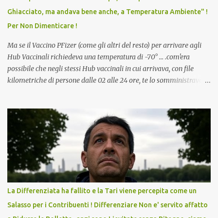
scuola. Non avevamo mai visto un vaccino che permettesse a un
Ghiacciato, ma andava bene anche, a Temperatura Ambiente" !
dodicenne di ignorare il consenso dei genitori. Dopo tutti i vaccini
Per Non Dimenticare !
che abbiamo elencato sopra...
Ma se il Vaccino PFizer (come gli altri del resto) per arrivare agli
Hub Vaccinali richiedeva una temperatura di -70° ... .com'era
possibile che negli stessi Hub vaccinali in cui arrivava, con file
kilometriche di persone dalle 02 alle 24 ore, te lo somministravano
in Agosto con + 40° ? Ricordate i Camioncini di Gelati affittati per
lo scopo della temperatura? Qualcuno a suo tempo ribattezzo' il
Vaccino come: l' Amaro del Capo, era "spettacolare Ghiacciato, ma
andava bene anche, a Temperatura Ambiente"! Riproponiamo
l'articolo per NON Dimenticare!
La Differenziata ha fallito e la Tari viene percepita come un
Salasso per i Contribuenti ! Differenziare Non e' servito affatto