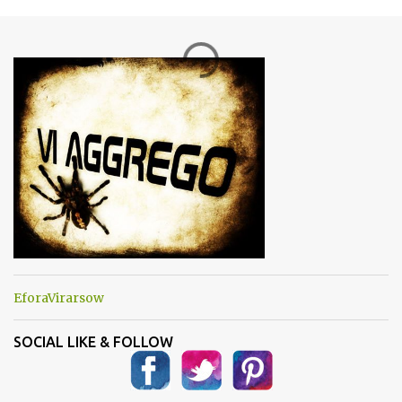
m
e
n
t
i
EforaVirarsow
SOCIAL LIKE & FOLLOW