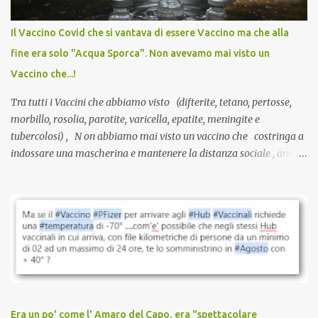
internazionale serve solo una firma. La tua. Lo si somministra
anche a persone sane, giovani, senza fattori di rischio, spesso già
Il Vaccino Covid che si vantava di essere Vaccino ma che alla
guarite da un’infezione naturale . Ma non serve una visita, non
fine era solo "Acqua Sporca". Non avevamo mai visto un
serve una prescrizione. Non c’è diagnosi. Non c’è presa in carico.
Vaccino che...!
L’unico atto richiesto è una fi...
Tra tutti i Vaccini che abbiamo visto (difterite, tetano, pertosse,
morbillo, rosolia, parotite, varicella, epatite, meningite e
tubercolosi) , N on abbiamo mai visto un vaccino che costringa a
indossare una mascherina e mantenere la distanza sociale , anche
quando eri completamente vaccinato… Non avevamo mai sentito
parlare di un vaccino che diffonda il virus anche dopo la
vaccinazione. Non avevamo mai sentito parlare di ricompense,
sconti, incentivi per vaccinarsi. Non avevamo mai visto
discriminazioni per coloro che non l’hanno fatto. Se non sei stato
vaccinato, nessuno aveva prima cercato di farti sentire una
persona cattiva. Non avevamo mai visto un vaccino che minacci le
relazioni tra familiari, colleghi e amici. Non avevamo mai visto un
vaccino usato per minacciare i mezzi di sussistenza, il lavoro o la
Era un po' come l' Amaro del Capo, era "spettacolare