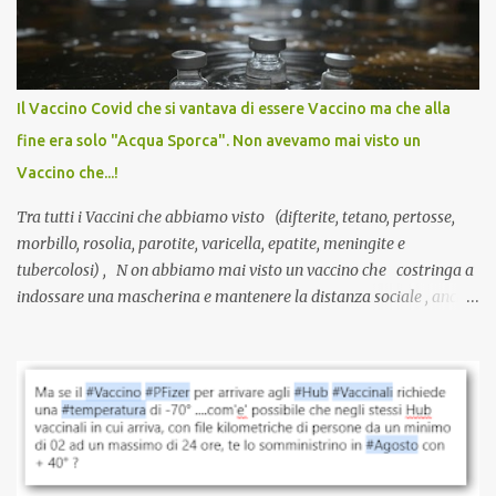
sviluppato in tempi record, con tecnologie mai utilizzate prima su
larga scala, ancora oggetto di studio e di discussione
internazionale serve solo una firma. La tua. Lo si somministra
anche a persone sane, giovani, senza fattori di rischio, spesso già
Il Vaccino Covid che si vantava di essere Vaccino ma che alla
guarite da un’infezione naturale . Ma non serve una visita, non
fine era solo "Acqua Sporca". Non avevamo mai visto un
serve una prescrizione. Non c’è diagnosi. Non c’è presa in carico.
Vaccino che...!
L’unico atto richiesto è una fi...
Tra tutti i Vaccini che abbiamo visto (difterite, tetano, pertosse,
morbillo, rosolia, parotite, varicella, epatite, meningite e
tubercolosi) , N on abbiamo mai visto un vaccino che costringa a
indossare una mascherina e mantenere la distanza sociale , anche
quando eri completamente vaccinato… Non avevamo mai sentito
parlare di un vaccino che diffonda il virus anche dopo la
vaccinazione. Non avevamo mai sentito parlare di ricompense,
sconti, incentivi per vaccinarsi. Non avevamo mai visto
discriminazioni per coloro che non l’hanno fatto. Se non sei stato
vaccinato, nessuno aveva prima cercato di farti sentire una
persona cattiva. Non avevamo mai visto un vaccino che minacci le