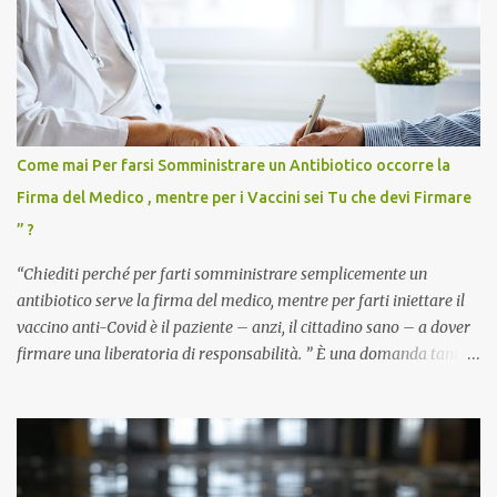
Come mai Per farsi Somministrare un Antibiotico occorre la
Firma del Medico , mentre per i Vaccini sei Tu che devi Firmare
” ?
“Chiediti perché per farti somministrare semplicemente un
antibiotico serve la firma del medico, mentre per farti iniettare il
vaccino anti-Covid è il paziente – anzi, il cittadino sano – a dover
firmare una liberatoria di responsabilità. ” È una domanda tanto
semplice quanto devastante quella posta dal dottor Andrea
Stramezzi, medico, che ha curato migliaia di pazienti durante la
pandemia. Un interrogativo che dovrebbe scuotere chiunque abbia
ancora il coraggio di pensare con la propria testa. Per il vaccino
anti-Covid, un pro-farmaco, con autorizzazione condizionata,