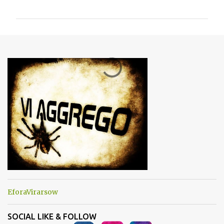
o
m
m
e
n
t
i
EforaVirarsow
SOCIAL LIKE & FOLLOW