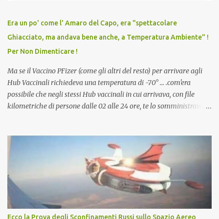
relazioni tra familiari, colleghi e amici. Non avevamo mai visto un
vaccino usato per minacciare i mezzi di sussistenza, il lavoro o la
Era un po' come l' Amaro del Capo, era "spettacolare
scuola. Non avevamo mai visto un vaccino che permettesse a un
Ghiacciato, ma andava bene anche, a Temperatura Ambiente" !
dodicenne di ignorare il consenso dei genitori. Dopo tutti i vaccini
Per Non Dimenticare !
che abbiamo elencato sopra...
Ma se il Vaccino PFizer (come gli altri del resto) per arrivare agli
Hub Vaccinali richiedeva una temperatura di -70° ... .com'era
possibile che negli stessi Hub vaccinali in cui arrivava, con file
kilometriche di persone dalle 02 alle 24 ore, te lo somministravano
in Agosto con + 40° ? Ricordate i Camioncini di Gelati affittati per
lo scopo della temperatura? Qualcuno a suo tempo ribattezzo' il
Vaccino come: l' Amaro del Capo, era "spettacolare Ghiacciato, ma
andava bene anche, a Temperatura Ambiente"! Riproponiamo
l'articolo per NON Dimenticare!
Ecco la Prova degli Sconfinamenti Russi sullo Spazio Aereo