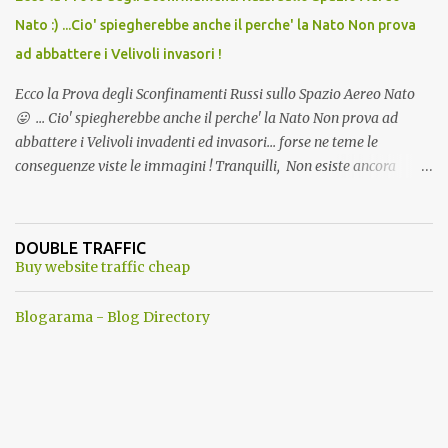
Nato :) ...Cio' spiegherebbe anche il perche' la Nato Non prova
ad abbattere i Velivoli invasori !
Ecco la Prova degli Sconfinamenti Russi sullo Spazio Aereo Nato
😛 ... Cio' spiegherebbe anche il perche' la Nato Non prova ad
abbattere i Velivoli invadenti ed invasori... forse ne teme le
conseguenze viste le immagini ! Tranquilli, Non esiste ancora
alcuna notizia di un'invasione dello spazio aereo NATO da parte di
un robot chiamato "Goldrake"; questo evento sembra essere
ancora una fantasia Nato o forse una "False Flag", per provocare
DOUBLE TRAFFIC
una guerra mondiale che difficilmente da menti sane, potrebbe
Buy website traffic cheap
scoccare ! !
Blogarama - Blog Directory