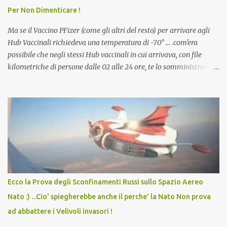
Per Non Dimenticare !
che abbiamo elencato sopra...
Ma se il Vaccino PFizer (come gli altri del resto) per arrivare agli
Hub Vaccinali richiedeva una temperatura di -70° ... .com'era
possibile che negli stessi Hub vaccinali in cui arrivava, con file
kilometriche di persone dalle 02 alle 24 ore, te lo somministravano
in Agosto con + 40° ? Ricordate i Camioncini di Gelati affittati per
lo scopo della temperatura? Qualcuno a suo tempo ribattezzo' il
Vaccino come: l' Amaro del Capo, era "spettacolare Ghiacciato, ma
andava bene anche, a Temperatura Ambiente"! Riproponiamo
l'articolo per NON Dimenticare!
Ecco la Prova degli Sconfinamenti Russi sullo Spazio Aereo
Nato :) ...Cio' spiegherebbe anche il perche' la Nato Non prova
ad abbattere i Velivoli invasori !