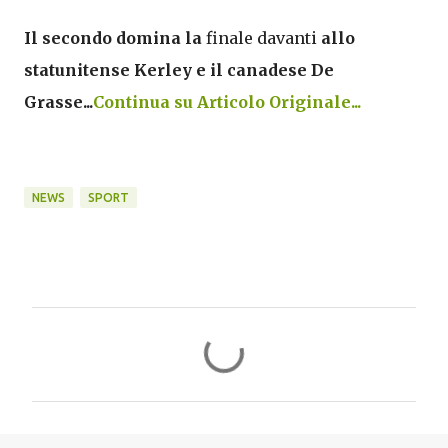
Il secondo domina la
finale davanti
allo
statunitense Kerley e il canadese De
Grasse...
Continua su Articolo Originale...
NEWS
SPORT
C
o
m
m