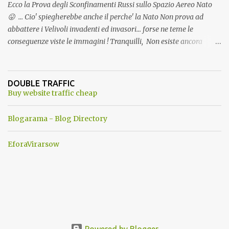
Ecco la Prova degli Sconfinamenti Russi sullo Spazio Aereo Nato
😛 ... Cio' spiegherebbe anche il perche' la Nato Non prova ad
abbattere i Velivoli invadenti ed invasori... forse ne teme le
conseguenze viste le immagini ! Tranquilli, Non esiste ancora
alcuna notizia di un'invasione dello spazio aereo NATO da parte di
un robot chiamato "Goldrake"; questo evento sembra essere
ancora una fantasia Nato o forse una "False Flag", per provocare
DOUBLE TRAFFIC
una guerra mondiale che difficilmente da menti sane, potrebbe
Buy website traffic cheap
scoccare ! !
Blogarama - Blog Directory
EforaVirarsow