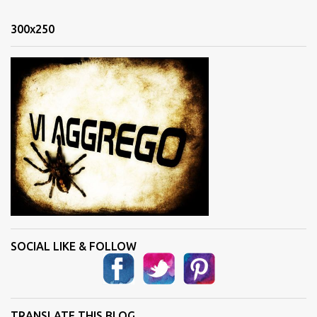
e
n
300x250
t
i
SOCIAL LIKE & FOLLOW
TRANSLATE THIS BLOG