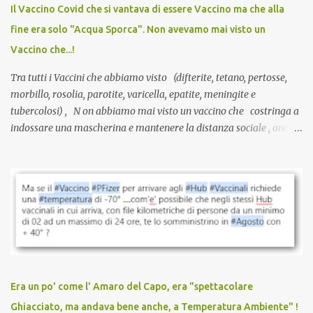
anche a persone sane, giovani, senza fattori di rischio, spesso già
Il Vaccino Covid che si vantava di essere Vaccino ma che alla
guarite da un’infezione naturale . Ma non serve una visita, non
fine era solo "Acqua Sporca". Non avevamo mai visto un
serve una prescrizione. Non c’è diagnosi. Non c’è presa in carico.
Vaccino che...!
L’unico atto richiesto è una fi...
Tra tutti i Vaccini che abbiamo visto (difterite, tetano, pertosse,
morbillo, rosolia, parotite, varicella, epatite, meningite e
tubercolosi) , N on abbiamo mai visto un vaccino che costringa a
indossare una mascherina e mantenere la distanza sociale , anche
quando eri completamente vaccinato… Non avevamo mai sentito
parlare di un vaccino che diffonda il virus anche dopo la
vaccinazione. Non avevamo mai sentito parlare di ricompense,
sconti, incentivi per vaccinarsi. Non avevamo mai visto
discriminazioni per coloro che non l’hanno fatto. Se non sei stato
vaccinato, nessuno aveva prima cercato di farti sentire una
persona cattiva. Non avevamo mai visto un vaccino che minacci le
relazioni tra familiari, colleghi e amici. Non avevamo mai visto un
vaccino usato per minacciare i mezzi di sussistenza, il lavoro o la
Era un po' come l' Amaro del Capo, era "spettacolare
scuola. Non avevamo mai visto un vaccino che permettesse a un
Ghiacciato, ma andava bene anche, a Temperatura Ambiente" !
dodicenne di ignorare il consenso dei genitori. Dopo tutti i vaccini