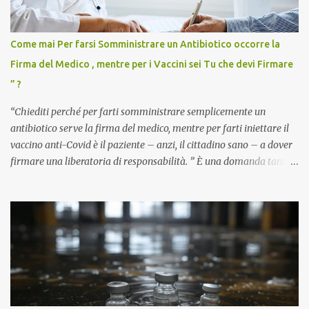
Come mai Per farsi Somministrare un Antibiotico occorre la
Firma del Medico , mentre per i Vaccini sei Tu che devi Firmare
” ?
“Chiediti perché per farti somministrare semplicemente un
antibiotico serve la firma del medico, mentre per farti iniettare il
vaccino anti-Covid è il paziente – anzi, il cittadino sano – a dover
firmare una liberatoria di responsabilità. ” È una domanda tanto
semplice quanto devastante quella posta dal dottor Andrea
Stramezzi, medico, che ha curato migliaia di pazienti durante la
pandemia. Un interrogativo che dovrebbe scuotere chiunque abbia
ancora il coraggio di pensare con la propria testa. Per il vaccino
anti-Covid, un pro-farmaco, con autorizzazione condizionata,
sviluppato in tempi record, con tecnologie mai utilizzate prima su
larga scala, ancora oggetto di studio e di discussione
internazionale serve solo una firma. La tua. Lo si somministra