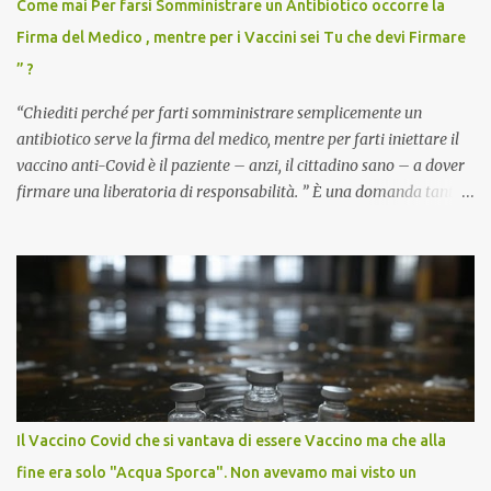
Come mai Per farsi Somministrare un Antibiotico occorre la
Firma del Medico , mentre per i Vaccini sei Tu che devi Firmare
” ?
“Chiediti perché per farti somministrare semplicemente un
antibiotico serve la firma del medico, mentre per farti iniettare il
vaccino anti-Covid è il paziente – anzi, il cittadino sano – a dover
firmare una liberatoria di responsabilità. ” È una domanda tanto
semplice quanto devastante quella posta dal dottor Andrea
Stramezzi, medico, che ha curato migliaia di pazienti durante la
pandemia. Un interrogativo che dovrebbe scuotere chiunque abbia
ancora il coraggio di pensare con la propria testa. Per il vaccino
anti-Covid, un pro-farmaco, con autorizzazione condizionata,
sviluppato in tempi record, con tecnologie mai utilizzate prima su
larga scala, ancora oggetto di studio e di discussione
internazionale serve solo una firma. La tua. Lo si somministra
anche a persone sane, giovani, senza fattori di rischio, spesso già
Il Vaccino Covid che si vantava di essere Vaccino ma che alla
guarite da un’infezione naturale . Ma non serve una visita, non
fine era solo "Acqua Sporca". Non avevamo mai visto un
serve una prescrizione. Non c’è diagnosi. Non c’è presa in carico.