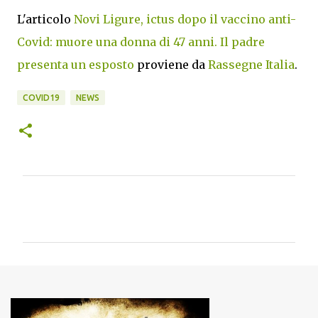
L'articolo
Novi Ligure, ictus dopo il vaccino anti-
Covid: muore una donna di 47 anni. Il padre
presenta un esposto
proviene da
Rassegne Italia
.
COVID19
NEWS
C
o
m
m
e
n
t