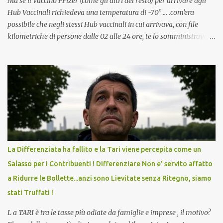
Ma se il Vaccino PFizer (come gli altri del resto) per arrivare agli
Hub Vaccinali richiedeva una temperatura di -70° ... .com'era
possibile che negli stessi Hub vaccinali in cui arrivava, con file
kilometriche di persone dalle 02 alle 24 ore, te lo somministravano
in Agosto con + 40° ? Ricordate i Camioncini di Gelati affittati per
lo scopo della temperatura? Qualcuno a suo tempo ribattezzo' il
Vaccino come: l' Amaro del Capo, era "spettacolare Ghiacciato, ma
andava bene anche, a Temperatura Ambiente"! Riproponiamo
l'articolo per NON Dimenticare!
La Differenziata ha fallito e la Tari viene percepita come un
Salasso per i Contribuenti ! Differenziare Non e' servito affatto
a Ridurre le Bollette...anzi sono Lievitate senza Ritegno, siamo
stati Truffati !
L a TARI è tra le tasse più odiate da famiglie e imprese , il motivo?