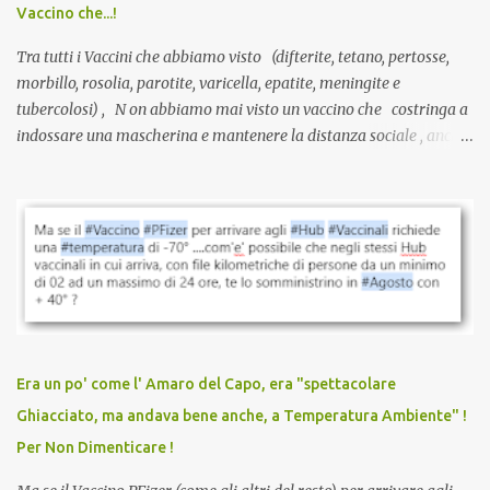
Vaccino che...!
L’unico atto richiesto è una fi...
Tra tutti i Vaccini che abbiamo visto (difterite, tetano, pertosse,
morbillo, rosolia, parotite, varicella, epatite, meningite e
tubercolosi) , N on abbiamo mai visto un vaccino che costringa a
indossare una mascherina e mantenere la distanza sociale , anche
quando eri completamente vaccinato… Non avevamo mai sentito
parlare di un vaccino che diffonda il virus anche dopo la
vaccinazione. Non avevamo mai sentito parlare di ricompense,
sconti, incentivi per vaccinarsi. Non avevamo mai visto
discriminazioni per coloro che non l’hanno fatto. Se non sei stato
vaccinato, nessuno aveva prima cercato di farti sentire una
persona cattiva. Non avevamo mai visto un vaccino che minacci le
relazioni tra familiari, colleghi e amici. Non avevamo mai visto un
vaccino usato per minacciare i mezzi di sussistenza, il lavoro o la
Era un po' come l' Amaro del Capo, era "spettacolare
scuola. Non avevamo mai visto un vaccino che permettesse a un
Ghiacciato, ma andava bene anche, a Temperatura Ambiente" !
dodicenne di ignorare il consenso dei genitori. Dopo tutti i vaccini
Per Non Dimenticare !
che abbiamo elencato sopra...