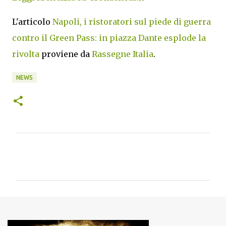
L'articolo
Napoli, i ristoratori sul piede di guerra
contro il Green Pass: in piazza Dante esplode la
rivolta
proviene da
Rassegne Italia
.
NEWS
C
o
m
m
e
n