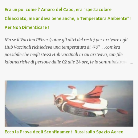
vaccino usato per minacciare i mezzi di sussistenza, il lavoro o la
Era un po' come l' Amaro del Capo, era "spettacolare
scuola. Non avevamo mai visto un vaccino che permettesse a un
Ghiacciato, ma andava bene anche, a Temperatura Ambiente" !
dodicenne di ignorare il consenso dei genitori. Dopo tutti i vaccini
Per Non Dimenticare !
che abbiamo elencato sopra...
Ma se il Vaccino PFizer (come gli altri del resto) per arrivare agli
Hub Vaccinali richiedeva una temperatura di -70° ... .com'era
possibile che negli stessi Hub vaccinali in cui arrivava, con file
kilometriche di persone dalle 02 alle 24 ore, te lo somministravano
in Agosto con + 40° ? Ricordate i Camioncini di Gelati affittati per
lo scopo della temperatura? Qualcuno a suo tempo ribattezzo' il
Vaccino come: l' Amaro del Capo, era "spettacolare Ghiacciato, ma
andava bene anche, a Temperatura Ambiente"! Riproponiamo
l'articolo per NON Dimenticare!
Ecco la Prova degli Sconfinamenti Russi sullo Spazio Aereo