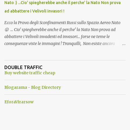
Nato :) ...Cio' spiegherebbe anche il perche' la Nato Non prova
ad abbattere i Velivoli invasori !
Ecco la Prova degli Sconfinamenti Russi sullo Spazio Aereo Nato
😛 ... Cio' spiegherebbe anche il perche' la Nato Non prova ad
abbattere i Velivoli invadenti ed invasori... forse ne teme le
conseguenze viste le immagini ! Tranquilli, Non esiste ancora
alcuna notizia di un'invasione dello spazio aereo NATO da parte di
un robot chiamato "Goldrake"; questo evento sembra essere
ancora una fantasia Nato o forse una "False Flag", per provocare
DOUBLE TRAFFIC
una guerra mondiale che difficilmente da menti sane, potrebbe
Buy website traffic cheap
scoccare ! !
Blogarama - Blog Directory
EforaVirarsow