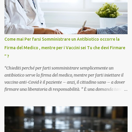
Come mai Per farsi Somministrare un Antibiotico occorre la
Firma del Medico , mentre per i Vaccini sei Tu che devi Firmare
” ?
“Chiediti perché per farti somministrare semplicemente un
antibiotico serve la firma del medico, mentre per farti iniettare il
vaccino anti-Covid è il paziente – anzi, il cittadino sano – a dover
firmare una liberatoria di responsabilità. ” È una domanda tanto
semplice quanto devastante quella posta dal dottor Andrea
Stramezzi, medico, che ha curato migliaia di pazienti durante la
pandemia. Un interrogativo che dovrebbe scuotere chiunque abbia
ancora il coraggio di pensare con la propria testa. Per il vaccino
anti-Covid, un pro-farmaco, con autorizzazione condizionata,
sviluppato in tempi record, con tecnologie mai utilizzate prima su