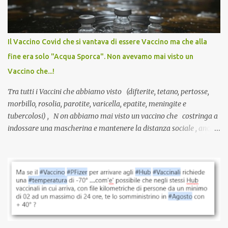
larga scala, ancora oggetto di studio e di discussione
internazionale serve solo una firma. La tua. Lo si somministra
anche a persone sane, giovani, senza fattori di rischio, spesso già
Il Vaccino Covid che si vantava di essere Vaccino ma che alla
guarite da un’infezione naturale . Ma non serve una visita, non
fine era solo "Acqua Sporca". Non avevamo mai visto un
serve una prescrizione. Non c’è diagnosi. Non c’è presa in carico.
Vaccino che...!
L’unico atto richiesto è una fi...
Tra tutti i Vaccini che abbiamo visto (difterite, tetano, pertosse,
morbillo, rosolia, parotite, varicella, epatite, meningite e
tubercolosi) , N on abbiamo mai visto un vaccino che costringa a
indossare una mascherina e mantenere la distanza sociale , anche
quando eri completamente vaccinato… Non avevamo mai sentito
parlare di un vaccino che diffonda il virus anche dopo la
vaccinazione. Non avevamo mai sentito parlare di ricompense,
sconti, incentivi per vaccinarsi. Non avevamo mai visto
discriminazioni per coloro che non l’hanno fatto. Se non sei stato
vaccinato, nessuno aveva prima cercato di farti sentire una
persona cattiva. Non avevamo mai visto un vaccino che minacci le
relazioni tra familiari, colleghi e amici. Non avevamo mai visto un