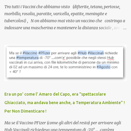
Tra tutti i Vaccini che abbiamo visto (difterite, tetano, pertosse,
morbillo, rosolia, parotite, varicella, epatite, meningite e
tubercolosi) , N on abbiamo mai visto un vaccino che costringa a
indossare una mascherina e mantenere la distanza sociale , anche
quando eri completamente vaccinato… Non avevamo mai sentito
parlare di un vaccino che diffonda il virus anche dopo la
vaccinazione. Non avevamo mai sentito parlare di ricompense,
sconti, incentivi per vaccinarsi. Non avevamo mai visto
discriminazioni per coloro che non l’hanno fatto. Se non sei stato
vaccinato, nessuno aveva prima cercato di farti sentire una
persona cattiva. Non avevamo mai visto un vaccino che minacci le
relazioni tra familiari, colleghi e amici. Non avevamo mai visto un
vaccino usato per minacciare i mezzi di sussistenza, il lavoro o la
Era un po' come l' Amaro del Capo, era "spettacolare
scuola. Non avevamo mai visto un vaccino che permettesse a un
Ghiacciato, ma andava bene anche, a Temperatura Ambiente" !
dodicenne di ignorare il consenso dei genitori. Dopo tutti i vaccini
Per Non Dimenticare !
che abbiamo elencato sopra...
Ma se il Vaccino PFizer (come gli altri del resto) per arrivare agli
Hub Vaccinali richiedeva una temperatura di -70° ... .com'era