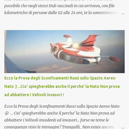
possibile che negli stessi Hub vaccinali in cui arrivava, con file
kilometriche di persone dalle 02 alle 24 ore, te lo somministravano
in Agosto con + 40° ? Ricordate i Camioncini di Gelati affittati per
lo scopo della temperatura? Qualcuno a suo tempo ribattezzo' il
Vaccino come: l' Amaro del Capo, era "spettacolare Ghiacciato, ma
andava bene anche, a Temperatura Ambiente"! Riproponiamo
l'articolo per NON Dimenticare!
Ecco la Prova degli Sconfinamenti Russi sullo Spazio Aereo
Nato :) ...Cio' spiegherebbe anche il perche' la Nato Non prova
ad abbattere i Velivoli invasori !
Ecco la Prova degli Sconfinamenti Russi sullo Spazio Aereo Nato
😛 ... Cio' spiegherebbe anche il perche' la Nato Non prova ad
abbattere i Velivoli invadenti ed invasori... forse ne teme le
conseguenze viste le immagini ! Tranquilli, Non esiste ancora