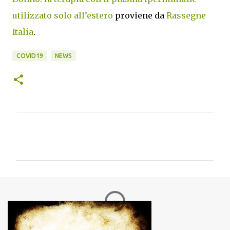
utilizzato solo all’estero
proviene da
Rassegne
Italia
.
COVID19
NEWS
C
o
m
m
e
n
t
i