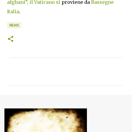
afghani”, il Vaticano sì
proviene da
Rassegne
Italia
.
NEWS
C
o
m
m
e
n
t
i