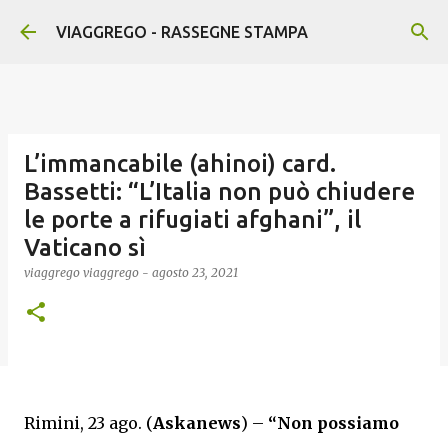
Passa ai contenuti principali
VIAGGREGO - RASSEGNE STAMPA
L’immancabile (ahinoi) card.
Bassetti: “L’Italia non può chiudere
le porte a rifugiati afghani”, il
Vaticano sì
viaggrego
viaggrego
-
agosto 23, 2021
Rimini, 23 ago. (
Askanews
) –
“Non possiamo