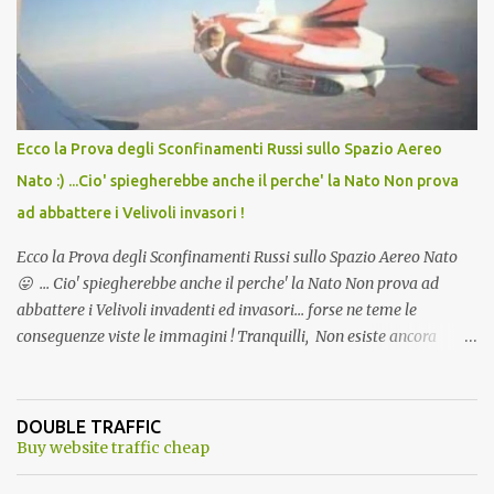
andava bene anche, a Temperatura Ambiente"! Riproponiamo
l'articolo per NON Dimenticare!
Ecco la Prova degli Sconfinamenti Russi sullo Spazio Aereo
Nato :) ...Cio' spiegherebbe anche il perche' la Nato Non prova
ad abbattere i Velivoli invasori !
Ecco la Prova degli Sconfinamenti Russi sullo Spazio Aereo Nato
😛 ... Cio' spiegherebbe anche il perche' la Nato Non prova ad
abbattere i Velivoli invadenti ed invasori... forse ne teme le
conseguenze viste le immagini ! Tranquilli, Non esiste ancora
alcuna notizia di un'invasione dello spazio aereo NATO da parte di
un robot chiamato "Goldrake"; questo evento sembra essere
ancora una fantasia Nato o forse una "False Flag", per provocare
DOUBLE TRAFFIC
una guerra mondiale che difficilmente da menti sane, potrebbe
Buy website traffic cheap
scoccare ! !