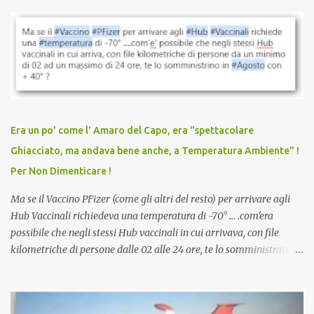
parlare di un vaccino che diffonda il virus anche dopo la
vaccinazione. Non avevamo mai sentito parlare di ricompense,
sconti, incentivi per vaccinarsi. Non avevamo mai visto
discriminazioni per coloro che non l’hanno fatto. Se non sei stato
vaccinato, nessuno aveva prima cercato di farti sentire una
persona cattiva. Non avevamo mai visto un vaccino che minacci le
relazioni tra familiari, colleghi e amici. Non avevamo mai visto un
vaccino usato per minacciare i mezzi di sussistenza, il lavoro o la
Era un po' come l' Amaro del Capo, era "spettacolare
scuola. Non avevamo mai visto un vaccino che permettesse a un
Ghiacciato, ma andava bene anche, a Temperatura Ambiente" !
dodicenne di ignorare il consenso dei genitori. Dopo tutti i vaccini
Per Non Dimenticare !
che abbiamo elencato sopra...
Ma se il Vaccino PFizer (come gli altri del resto) per arrivare agli
Hub Vaccinali richiedeva una temperatura di -70° ... .com'era
possibile che negli stessi Hub vaccinali in cui arrivava, con file
kilometriche di persone dalle 02 alle 24 ore, te lo somministravano
in Agosto con + 40° ? Ricordate i Camioncini di Gelati affittati per
lo scopo della temperatura? Qualcuno a suo tempo ribattezzo' il
Vaccino come: l' Amaro del Capo, era "spettacolare Ghiacciato, ma