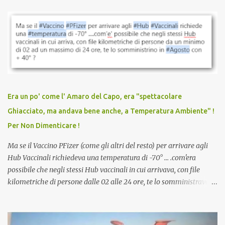
parlare di un vaccino che diffonda il virus anche dopo la
vaccinazione. Non avevamo mai sentito parlare di ricompense,
sconti, incentivi per vaccinarsi. Non avevamo mai visto
discriminazioni per coloro che non l’hanno fatto. Se non sei stato
vaccinato, nessuno aveva prima cercato di farti sentire una
persona cattiva. Non avevamo mai visto un vaccino che minacci le
relazioni tra familiari, colleghi e amici. Non avevamo mai visto un
vaccino usato per minacciare i mezzi di sussistenza, il lavoro o la
Era un po' come l' Amaro del Capo, era "spettacolare
scuola. Non avevamo mai visto un vaccino che permettesse a un
Ghiacciato, ma andava bene anche, a Temperatura Ambiente" !
dodicenne di ignorare il consenso dei genitori. Dopo tutti i vaccini
Per Non Dimenticare !
che abbiamo elencato sopra...
Ma se il Vaccino PFizer (come gli altri del resto) per arrivare agli
Hub Vaccinali richiedeva una temperatura di -70° ... .com'era
possibile che negli stessi Hub vaccinali in cui arrivava, con file
kilometriche di persone dalle 02 alle 24 ore, te lo somministravano
in Agosto con + 40° ? Ricordate i Camioncini di Gelati affittati per
lo scopo della temperatura? Qualcuno a suo tempo ribattezzo' il
Vaccino come: l' Amaro del Capo, era "spettacolare Ghiacciato, ma