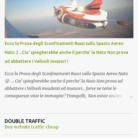
andava bene anche, a Temperatura Ambiente"! Riproponiamo
l'articolo per NON Dimenticare!
Ecco la Prova degli Sconfinamenti Russi sullo Spazio Aereo
Nato :) ...Cio' spiegherebbe anche il perche' la Nato Non prova
ad abbattere i Velivoli invasori !
Ecco la Prova degli Sconfinamenti Russi sullo Spazio Aereo Nato
😛 ... Cio' spiegherebbe anche il perche' la Nato Non prova ad
abbattere i Velivoli invadenti ed invasori... forse ne teme le
conseguenze viste le immagini ! Tranquilli, Non esiste ancora
alcuna notizia di un'invasione dello spazio aereo NATO da parte di
un robot chiamato "Goldrake"; questo evento sembra essere
ancora una fantasia Nato o forse una "False Flag", per provocare
DOUBLE TRAFFIC
una guerra mondiale che difficilmente da menti sane, potrebbe
Buy website traffic cheap
scoccare ! !