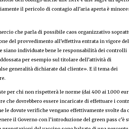
amente il pericolo di contagio all’aria aperta è minore
rcio che parla di possibile caos organizzativo sopratt
ne del provvedimento all’effettiva entrata in vigore del
 siano individuate bene le responsabilità dei controlli
ossata per esempio sul titolare dell’attività di
se generalità dichiarate dal cliente». E il tema dei
re.
ste per chi non rispetterà le norme (dai 400 ai 1.000 eur
ture che dovrebbero essere incaricate di effettuare i contr
he le dovute verifiche vengano effettivamente svolte da 
tenere il Governo con l’introduzione del green pass c’è s
e prenotazioni del vaccino sono balzate di una percentu