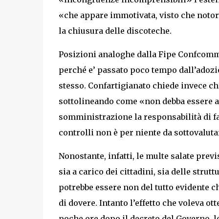
«che appare immotivata, visto che notori
la chiusura delle discoteche.
Posizioni analoghe dalla Fipe Confcomme
perché e’ passato poco tempo dall’adozio
stesso. Confartigianato chiede invece che
sottolineando come «non debba essere add
somministrazione la responsabilità di fal
controlli non è per niente da sottovaluta
Nonostante, infatti, le multe salate previ
sia a carico dei cittadini, sia delle strut
potrebbe essere non del tutto evidente c
di dovere. Intanto l’effetto che voleva ot
poche ore dopo il decreto del Governo, l