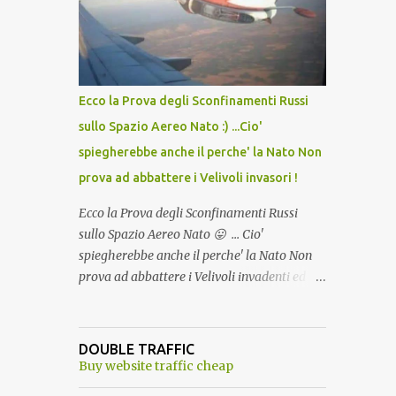
lo scopo della temperatura? Qualcuno a suo
tempo ribattezzo' il Vaccino come: l' Amaro
del Capo, era "spettacolare Ghiacciato, ma
andava bene anche, a Temperatura
Ambiente"! Riproponiamo l'articolo per NON
Ecco la Prova degli Sconfinamenti Russi
Dimenticare!
sullo Spazio Aereo Nato :) ...Cio'
spiegherebbe anche il perche' la Nato Non
prova ad abbattere i Velivoli invasori !
Ecco la Prova degli Sconfinamenti Russi
sullo Spazio Aereo Nato 😛 ... Cio'
spiegherebbe anche il perche' la Nato Non
prova ad abbattere i Velivoli invadenti ed
invasori... forse ne teme le conseguenze viste
le immagini ! Tranquilli, Non esiste ancora
alcuna notizia di un'invasione dello spazio
DOUBLE TRAFFIC
aereo NATO da parte di un robot chiamato
Buy website traffic cheap
"Goldrake"; questo evento sembra essere