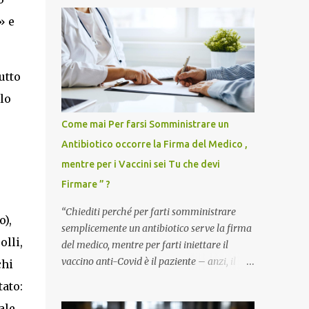
» e
utto
lo
Come mai Per farsi Somministrare un
Antibiotico occorre la Firma del Medico ,
mentre per i Vaccini sei Tu che devi
Firmare ” ?
“Chiediti perché per farti somministrare
o),
semplicemente un antibiotico serve la firma
olli,
del medico, mentre per farti iniettare il
vaccino anti-Covid è il paziente – anzi, il
chi
cittadino sano – a dover firmare una
tato:
liberatoria di responsabilità. ” È una
ale