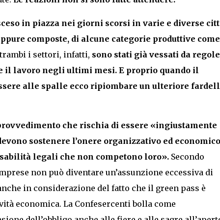
ceso in piazza nei giorni scorsi in varie e diverse cit
seppure composte, di alcune categorie produttive come
rambi i settori, infatti,
sono stati già vessati da regole
 il lavoro negli ultimi mesi. E proprio quando il
ere alle spalle ecco ripiombare un ulteriore fardel
n provvedimento che rischia di essere «ingiustamente
 devono sostenere l’onere organizzativo ed economico
sabilità legali che non competono loro».
Secondo
 imprese non può diventare un’assunzione eccessiva di
anche in considerazione del fatto che il green pass è
ività economica. La Confesercenti bolla come
one dell’obbligo anche alle fiere e alle sagre all’apert