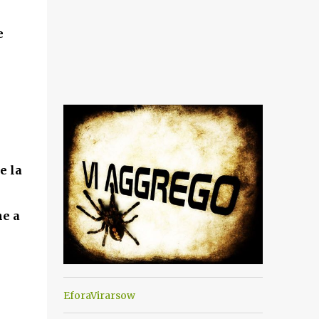
e
e la
he a
EforaVirarsow