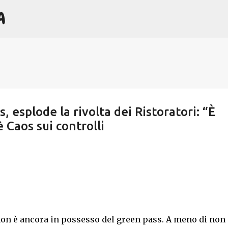
A
Passa ai contenuti principali
s, esplode la rivolta dei Ristoratori: “È
 Caos sui controlli
non è ancora in possesso del green pass. A meno di non