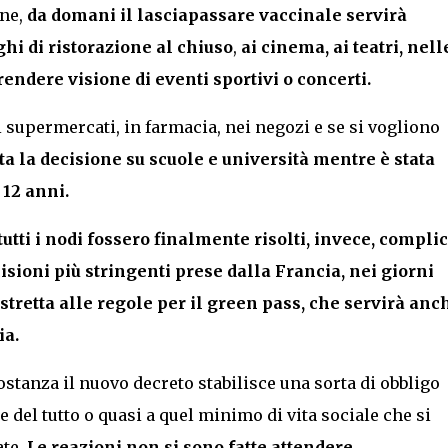
one,
da domani il lasciapassare vaccinale servirà
hi di ristorazione al chiuso
,
ai cinema, ai teatri, nell
rendere visione di eventi sportivi o concerti.
i supermercati, in farmacia, nei negozi e se si vogliono
 la decisione su scuole e università mentre è stata
 12 anni.
tti i nodi fossero finalmente risolti, invece, complic
isioni più stringenti prese dalla Francia, nei giorni
stretta alle regole per il green pass, che servirà anc
ia.
tanza il nuovo decreto stabilisce una sorta di obbligo
 del tutto o quasi a quel minimo di vita sociale che si
te.
Le reazioni non si sono fatte attendere.