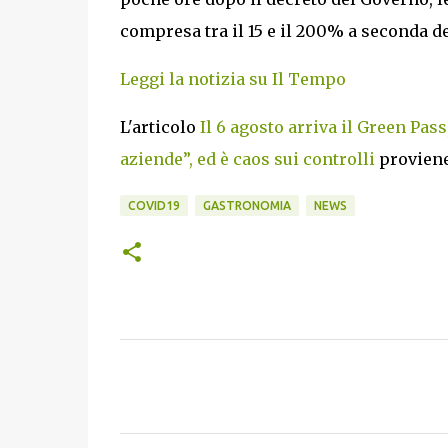
compresa tra il 15 e il 200% a seconda de
Leggi la notizia su Il Tempo
L'articolo
Il 6 agosto arriva il Green Pass
aziende”, ed è caos sui controlli
provien
COVID19
GASTRONOMIA
NEWS
C
o
m