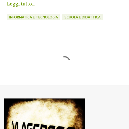
Leggi tutto...
INFORMATICA E TECNOLOGIA
SCUOLA E DIDATTICA
C
o
m
m
e
n
t
i