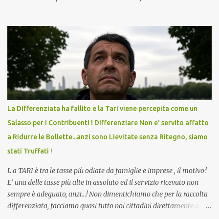
in Agosto con + 40° ? Ricordate i Camioncini di Gelati affittati per
lo scopo della temperatura? Qualcuno a suo tempo ribattezzo' il
Vaccino come: l' Amaro del Capo, era "spettacolare Ghiacciato, ma
andava bene anche, a Temperatura Ambiente"! Riproponiamo
l'articolo per NON Dimenticare!
La Differenziata ha fallito e la Tari viene percepita come un
Salasso per i Contribuenti ! Differenziare Non e' servito affatto
a Ridurre le Bollette...anzi sono Lievitate senza Ritegno, siamo
stati Truffati !
L a TARI è tra le tasse più odiate da famiglie e imprese , il motivo?
E’ una delle tasse più alte in assoluto ed il servizio ricevuto non
sempre è adeguato, anzi…! Non dimentichiamo che per la raccolta
differenziata, facciamo quasi tutto noi cittadini direttamente a
casa, abbiamo dovuto trovare posto per tenere in casa una serie di