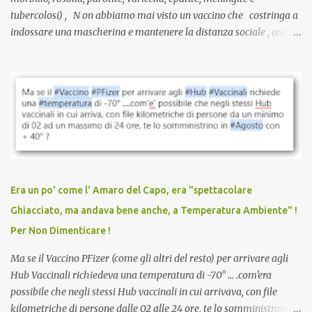
tubercolosi) , N on abbiamo mai visto un vaccino che costringa a
indossare una mascherina e mantenere la distanza sociale , anche
quando eri completamente vaccinato… Non avevamo mai sentito
parlare di un vaccino che diffonda il virus anche dopo la
vaccinazione. Non avevamo mai sentito parlare di ricompense,
sconti, incentivi per vaccinarsi. Non avevamo mai visto
discriminazioni per coloro che non l’hanno fatto. Se non sei stato
vaccinato, nessuno aveva prima cercato di farti sentire una
persona cattiva. Non avevamo mai visto un vaccino che minacci le
relazioni tra familiari, colleghi e amici. Non avevamo mai visto un
vaccino usato per minacciare i mezzi di sussistenza, il lavoro o la
Era un po' come l' Amaro del Capo, era "spettacolare
scuola. Non avevamo mai visto un vaccino che permettesse a un
Ghiacciato, ma andava bene anche, a Temperatura Ambiente" !
dodicenne di ignorare il consenso dei genitori. Dopo tutti i vaccini
Per Non Dimenticare !
che abbiamo elencato sopra...
Ma se il Vaccino PFizer (come gli altri del resto) per arrivare agli
Hub Vaccinali richiedeva una temperatura di -70° ... .com'era
possibile che negli stessi Hub vaccinali in cui arrivava, con file
kilometriche di persone dalle 02 alle 24 ore, te lo somministravano