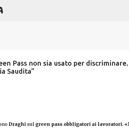
A
Passa ai contenuti principali
Green Pass non sia usato per discriminare.
ia Saudita”
tono
Draghi
sul
green pass
obbligatori ai lavoratori. 