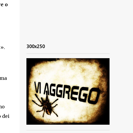
e o
300x250
o».
rma
no
o dei