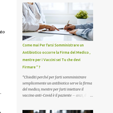
nto
Come mai Per farsi Somministrare un
Antibiotico occorre la Firma del Medico ,
mentre per i Vaccini sei Tu che devi
Firmare ” ?
“Chiediti perché per farti somministrare
semplicemente un antibiotico serve la firma
del medico, mentre per farti iniettare il
.
vaccino anti-Covid è il paziente – anzi, il
cittadino sano – a dover firmare una
liberatoria di responsabilità. ” È una
a