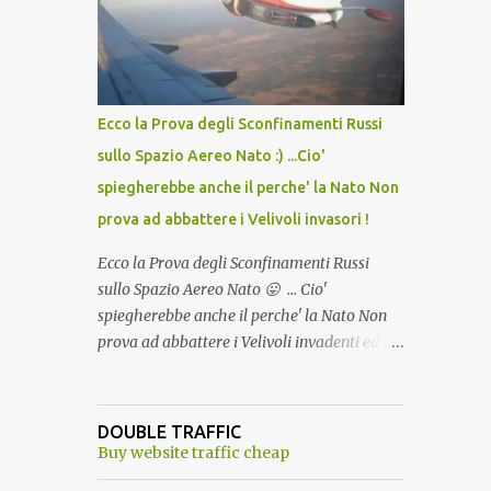
lo scopo della temperatura? Qualcuno a suo
tempo ribattezzo' il Vaccino come: l' Amaro
del Capo, era "spettacolare Ghiacciato, ma
andava bene anche, a Temperatura
Ambiente"! Riproponiamo l'articolo per NON
Ecco la Prova degli Sconfinamenti Russi
Dimenticare!
sullo Spazio Aereo Nato :) ...Cio'
spiegherebbe anche il perche' la Nato Non
prova ad abbattere i Velivoli invasori !
Ecco la Prova degli Sconfinamenti Russi
sullo Spazio Aereo Nato 😛 ... Cio'
spiegherebbe anche il perche' la Nato Non
prova ad abbattere i Velivoli invadenti ed
invasori... forse ne teme le conseguenze viste
le immagini ! Tranquilli, Non esiste ancora
alcuna notizia di un'invasione dello spazio
DOUBLE TRAFFIC
aereo NATO da parte di un robot chiamato
Buy website traffic cheap
"Goldrake"; questo evento sembra essere