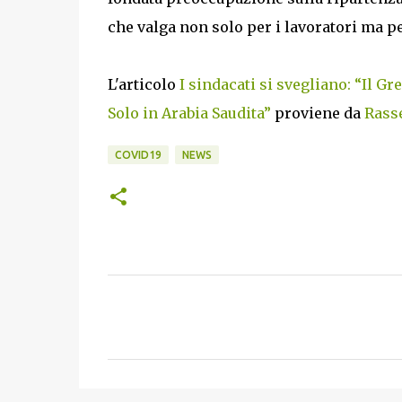
che valga non solo per i lavoratori ma pe
L'articolo
I sindacati si svegliano: “Il G
Solo in Arabia Saudita”
proviene da
Rasse
COVID19
NEWS
C
o
m
m