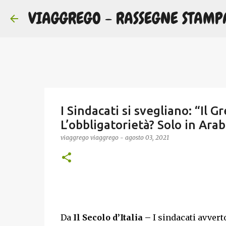
VIAGGREGO - RASSEGNE STAMP
I Sindacati si svegliano: “Il 
L’obbligatorietà? Solo in Arab
viaggrego
viaggrego
-
agosto 03, 2021
Da
Il Secolo d’Italia –
I sindacati avver